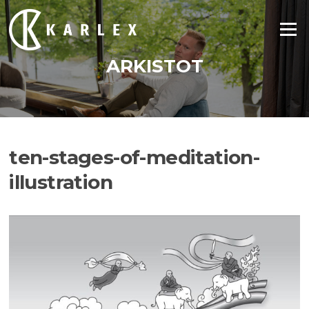
Siirry
suoraan
Valikko
sisältöön
ARKISTOT
ten-stages-of-meditation-
illustration