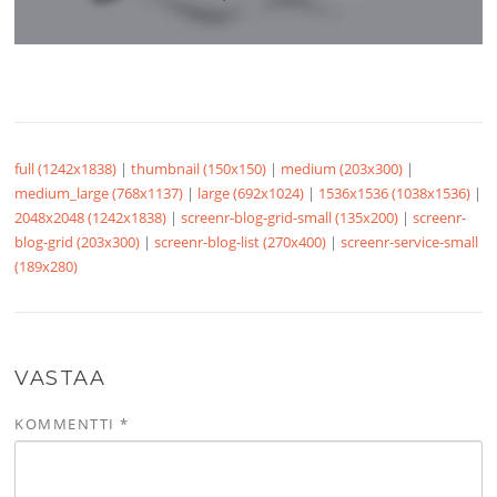
full (1242x1838)
|
thumbnail (150x150)
|
medium (203x300)
|
medium_large (768x1137)
|
large (692x1024)
|
1536x1536 (1038x1536)
|
2048x2048 (1242x1838)
|
screenr-blog-grid-small (135x200)
|
screenr-
blog-grid (203x300)
|
screenr-blog-list (270x400)
|
screenr-service-small
(189x280)
VASTAA
KOMMENTTI
*