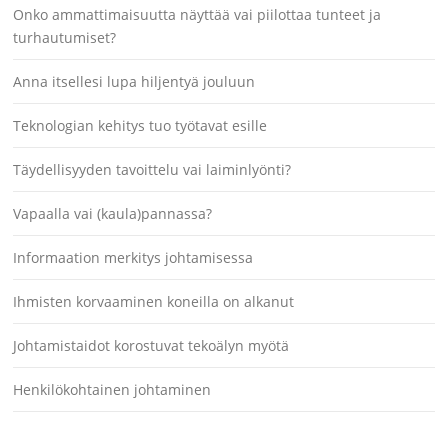
Onko ammattimaisuutta näyttää vai piilottaa tunteet ja
turhautumiset?
Anna itsellesi lupa hiljentyä jouluun
Teknologian kehitys tuo työtavat esille
Täydellisyyden tavoittelu vai laiminlyönti?
Vapaalla vai (kaula)pannassa?
Informaation merkitys johtamisessa
Ihmisten korvaaminen koneilla on alkanut
Johtamistaidot korostuvat tekoälyn myötä
Henkilökohtainen johtaminen