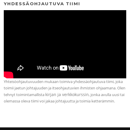
YHDESSÄOHJAUTUVA TIIMI
Yhteisöohjautuvuuden mukaan toimiva yhdessäohjautuva tiimi, joka
toimii jaetun johtajuuden ja itseohjautuvien ihmisten ohjaamana. Olen
kirjan ja verkkokurssin
tehnyt toimintamallista
, jonka avulla uusi tai
olemassa oleva tiimi voi jakaa johtajuutta ja toimia ketterämmin.