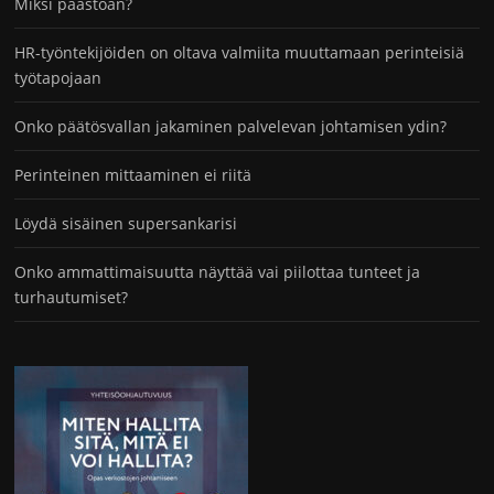
Miksi paastoan?
HR-työntekijöiden on oltava valmiita muuttamaan perinteisiä
työtapojaan
Onko päätösvallan jakaminen palvelevan johtamisen ydin?
Perinteinen mittaaminen ei riitä
Löydä sisäinen supersankarisi
Onko ammattimaisuutta näyttää vai piilottaa tunteet ja
turhautumiset?