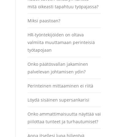
mitä oikeasti tapahtuu työpajassa?
Miksi paastoan?
HR-työntekijöiden on oltava
valmiita muuttamaan perinteisiä
työtapojaan
Onko päätösvallan jakaminen
palvelevan johtamisen ydin?
Perinteinen mittaaminen ei riitä
Löydä sisäinen supersankarisi
Onko ammattimaisuutta näyttää vai
piilottaa tunteet ja turhautumiset?
Anna itsellesi lupa hiljentyä