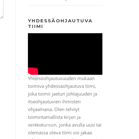
YHDESSÄOHJAUTUVA
TIIMI
Yhteisöohjautuvuuden mukaan
toimiva yhdessäohjautuva tiimi,
joka toimii jaetun johtajuuden ja
itseohjautuvien ihmisten
ohjaamana. Olen tehnyt
toimintamallista
kirjan ja
, jonka avulla uusi tai
verkkokurssin
olemassa oleva tiimi voi jakaa