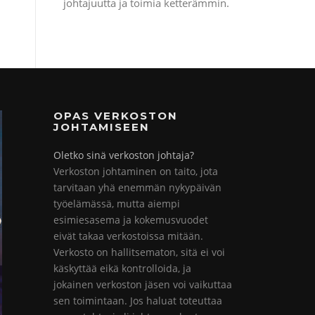
johtajuutta ja toimia ketterämmin.
OPAS VERKOSTON
JOHTAMISEEN
Oletko sinä verkoston johtaja?
Verkoston johtaminen on taito, jota
tarvitaan yhä enemmän nykypäivän
työelämässä, mutta aiempi
esimiesasema ja kokemusvuodet
eivät takaa verkostoissa mitään.
Verkosto on hallitsematon, sitä ei voi
käskyttää eikä kontrolloida, ja
jokainen verkoston jäsen voi vaikuttaa
sen toimintaan. Jos haluat toteuttaa