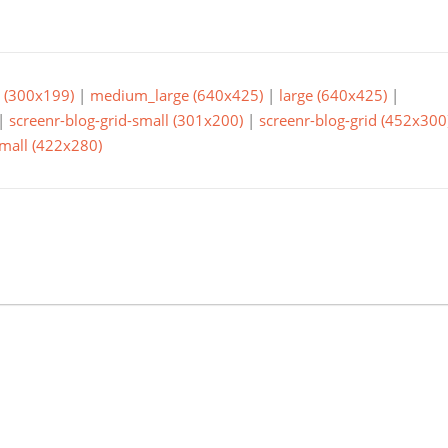
(300x199)
|
medium_large (640x425)
|
large (640x425)
|
|
screenr-blog-grid-small (301x200)
|
screenr-blog-grid (452x300
small (422x280)