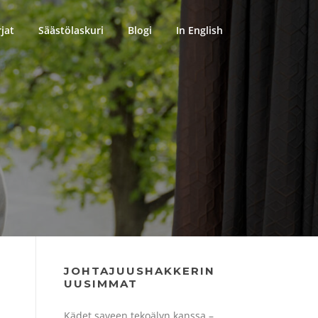
rjat
Säästölaskuri
Blogi
In English
JOHTAJUUSHAKKERIN
UUSIMMAT
Kädet saveen tekoälyn kanssa –