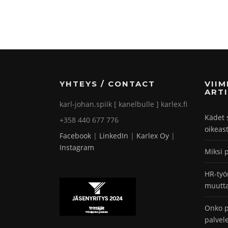
YHTEYS / CONTACT
VII
ARTI
karl-johan.spiik [ kanelbulle ] karlex.fi
Kädet 
+358 440 677 776
oikeas
Facebook
|
LinkedIn
|
Karlex Oy
|
Instagram
Miksi 
HR-työ
muutta
Onko p
palvel