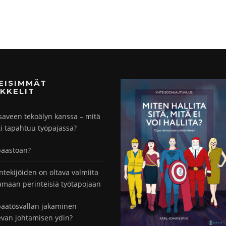
MEISIMMÄT
KKELIT
saveen tekoälyn kanssa – mitä
ti tapahtuu työpajassa?
paastoan?
ntekijöiden on oltava valmiita
maan perinteisiä työtapojaan
äätösvallan jakaminen
evan johtamisen ydin?