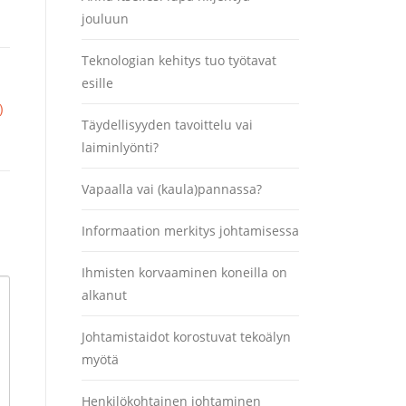
jouluun
Teknologian kehitys tuo työtavat
esille
)
Täydellisyyden tavoittelu vai
laiminlyönti?
Vapaalla vai (kaula)pannassa?
Informaation merkitys johtamisessa
Ihmisten korvaaminen koneilla on
alkanut
Johtamistaidot korostuvat tekoälyn
myötä
Henkilökohtainen johtaminen