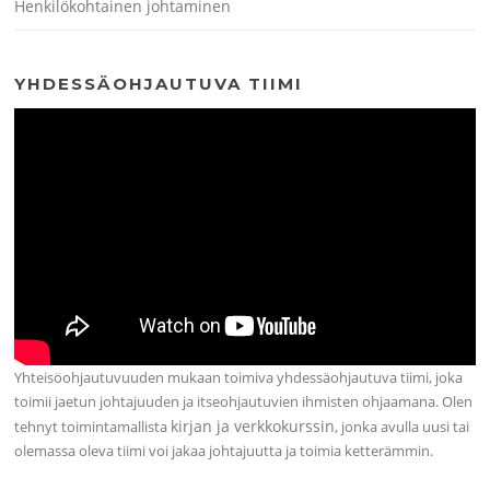
Henkilökohtainen johtaminen
YHDESSÄOHJAUTUVA TIIMI
Yhteisöohjautuvuuden mukaan toimiva yhdessäohjautuva tiimi, joka
toimii jaetun johtajuuden ja itseohjautuvien ihmisten ohjaamana. Olen
kirjan ja verkkokurssin
tehnyt toimintamallista
, jonka avulla uusi tai
olemassa oleva tiimi voi jakaa johtajuutta ja toimia ketterämmin.