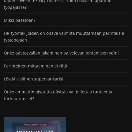
Kädet saveen tekoälyn kanssa – mitä oikeasti tapahtuu
työpajassa?
Miksi paastoan?
HR-työntekijöiden on oltava valmiita muuttamaan perinteisiä
työtapojaan
Onko päätösvallan jakaminen palvelevan johtamisen ydin?
Perinteinen mittaaminen ei riitä
Löydä sisäinen supersankarisi
Onko ammattimaisuutta näyttää vai piilottaa tunteet ja
turhautumiset?