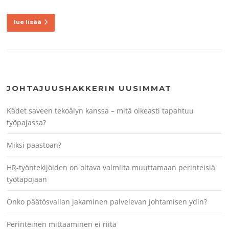
lue lisää
JOHTAJUUSHAKKERIN UUSIMMAT
Kädet saveen tekoälyn kanssa – mitä oikeasti tapahtuu
työpajassa?
Miksi paastoan?
HR-työntekijöiden on oltava valmiita muuttamaan perinteisiä
työtapojaan
Onko päätösvallan jakaminen palvelevan johtamisen ydin?
Perinteinen mittaaminen ei riitä