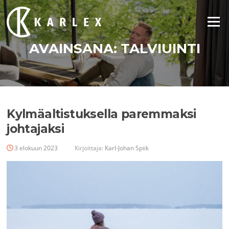
Siirry
suoraan
Valikko
sisältöön
AVAINSANA:
TALVIUINTI
Kylmäaltistuksella paremmaksi
johtajaksi
3 elokuun 2023
Kirjoittaja:
Karl-Johan Spiik