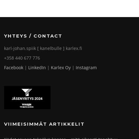
YHTEYS / CONTACT
karl-johan.spiik [ kanelbulle ] karlex.fi
+358 440 677 776
Facebook
|
LinkedIn
|
Karlex Oy
|
Instagram
VIIMEISIMMÄT ARTIKKELIT