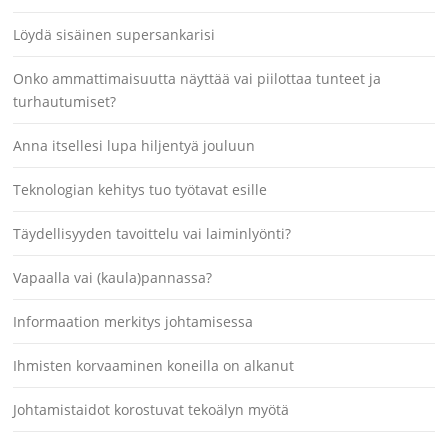
Löydä sisäinen supersankarisi
Onko ammattimaisuutta näyttää vai piilottaa tunteet ja
turhautumiset?
Anna itsellesi lupa hiljentyä jouluun
Teknologian kehitys tuo työtavat esille
Täydellisyyden tavoittelu vai laiminlyönti?
Vapaalla vai (kaula)pannassa?
Informaation merkitys johtamisessa
Ihmisten korvaaminen koneilla on alkanut
Johtamistaidot korostuvat tekoälyn myötä