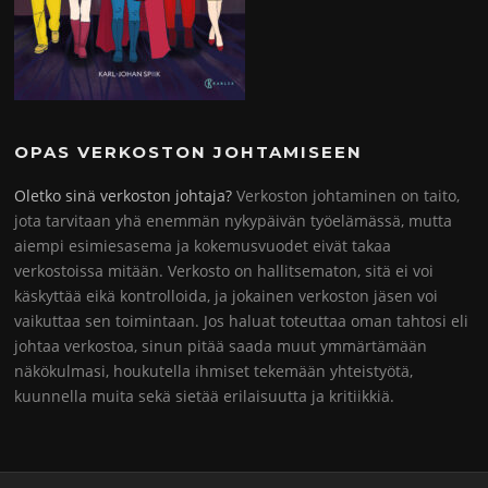
OPAS VERKOSTON JOHTAMISEEN
Oletko sinä verkoston johtaja?
Verkoston johtaminen on taito,
jota tarvitaan yhä enemmän nykypäivän työelämässä, mutta
aiempi esimiesasema ja kokemusvuodet eivät takaa
verkostoissa mitään. Verkosto on hallitsematon, sitä ei voi
käskyttää eikä kontrolloida, ja jokainen verkoston jäsen voi
vaikuttaa sen toimintaan. Jos haluat toteuttaa oman tahtosi eli
johtaa verkostoa, sinun pitää saada muut ymmärtämään
näkökulmasi, houkutella ihmiset tekemään yhteistyötä,
kuunnella muita sekä sietää erilaisuutta ja kritiikkiä.