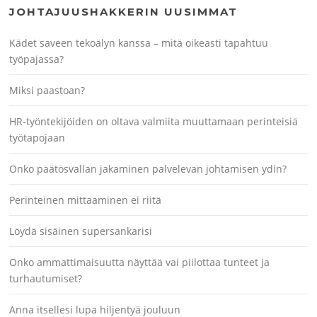
JOHTAJUUSHAKKERIN UUSIMMAT
Kädet saveen tekoälyn kanssa – mitä oikeasti tapahtuu
työpajassa?
Miksi paastoan?
HR-työntekijöiden on oltava valmiita muuttamaan perinteisiä
työtapojaan
Onko päätösvallan jakaminen palvelevan johtamisen ydin?
Perinteinen mittaaminen ei riitä
Löydä sisäinen supersankarisi
Onko ammattimaisuutta näyttää vai piilottaa tunteet ja
turhautumiset?
Anna itsellesi lupa hiljentyä jouluun