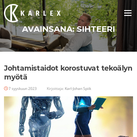
Siirry
suoraan
Valikko
sisältöön
AVAINSANA:
SIHTEERI
Johtamistaidot korostuvat tekoälyn
myötä
7 syyskuun 2023
Kirjoittaja:
Karl-Johan Spiik