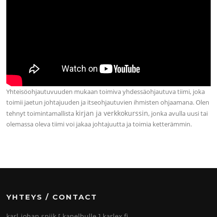
Yhteisöohjautuvuuden mukaan toimiva yhdessäohjautuva tiimi, joka
toimii jaetun johtajuuden ja itseohjautuvien ihmisten ohjaamana. Olen
kirjan ja verkkokurssin
tehnyt toimintamallista
, jonka avulla uusi tai
olemassa oleva tiimi voi jakaa johtajuutta ja toimia ketterämmin.
YHTEYS / CONTACT
karl-johan.spiik [ kanelbulle ] karlex.fi