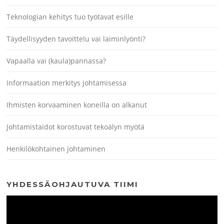
Teknologian kehitys tuo työtavat esille
Täydellisyyden tavoittelu vai laiminlyönti?
Vapaalla vai (kaula)pannassa?
Informaation merkitys johtamisessa
Ihmisten korvaaminen koneilla on alkanut
Johtamistaidot korostuvat tekoälyn myötä
Henkilökohtainen johtaminen
YHDESSÄOHJAUTUVA TIIMI