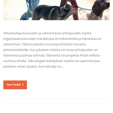
Yhteisöohjautuvuuden ja valmentavan johtajuuden myötä
organisaatioista tulee matalampia eli esihenkilöitä ja hierarkiaa on
vähemmän. Tämä kuitenkin korostaa ihmisten tarvetta
johtamistaidoille, kun jokainen meistä voi ottaa johtajuuden eri
tilanteissa ja johtaa ryhmää, tilannetta tai projektia ilman erillistä
sovittua titteliä. Teknologian kehityksen myötä me saamme pian
jokainen oman assarin, kun tekoäly on…
lue lisää