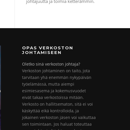
johtajuutta ja toimia ketterämmin.
OPAS VERKOSTON
JOHTAMISEEN
Oletko sinä verkoston johtaja?
Verkoston johtaminen on taito, jota
tarvitaan yhä enemmän nykypäivän
työelämässä, mutta aiempi
esimiesasema ja kokemusvuodet
eivät takaa verkostoissa mitään.
Verkosto on hallitsematon, sitä ei voi
käskyttää eikä kontrolloida, ja
jokainen verkoston jäsen voi vaikuttaa
sen toimintaan. Jos haluat toteuttaa