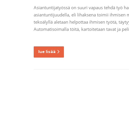
Asiantuntijatyössä on suuri vapaus tehdä työ hal
asiantuntijuudella, eli lihaksena toimii ihmisen 
tekoälyllä aletaan helpottaa ihmisen työtä, täyt
Automatisoimalla töitä, kartoitetaan tavat ja pe
lue lisää