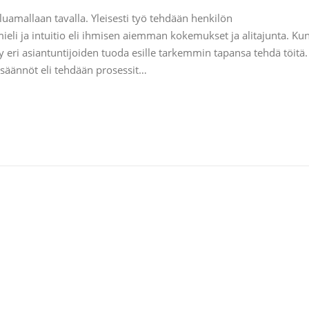
uamallaan tavalla. Yleisesti työ tehdään henkilön
mieli ja intuitio eli ihmisen aiemman kokemukset ja alitajunta. Ku
yy eri asiantuntijoiden tuoda esille tarkemmin tapansa tehdä töitä.
lisäännöt eli tehdään prosessit…