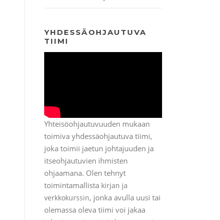
YHDESSÄOHJAUTUVA
TIIMI
Yhteisöohjautuvuuden mukaan
toimiva yhdessäohjautuva tiimi,
joka toimii jaetun johtajuuden ja
itseohjautuvien ihmisten
ohjaamana. Olen tehnyt
toimintamallista
kirjan ja
, jonka avulla uusi tai
verkkokurssin
olemassa oleva tiimi voi jakaa