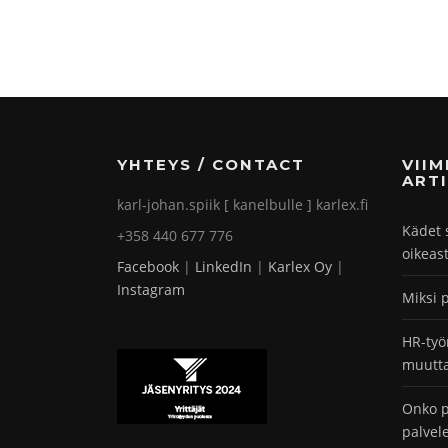
YHTEYS / CONTACT
VII
ARTI
karl-johan.spiik [ kanelbulle ] karlex.fi
Kädet 
+358 440 677 776
oikeas
Facebook
|
LinkedIn
|
Karlex Oy
|
Instagram
Miksi 
HR-työ
muutta
Onko p
palvel