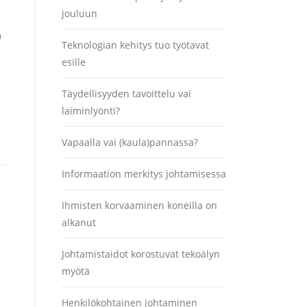
jouluun
n
Teknologian kehitys tuo työtavat
esille
Täydellisyyden tavoittelu vai
laiminlyönti?
Vapaalla vai (kaula)pannassa?
Informaation merkitys johtamisessa
Ihmisten korvaaminen koneilla on
alkanut
Johtamistaidot korostuvat tekoälyn
myötä
Henkilökohtainen johtaminen