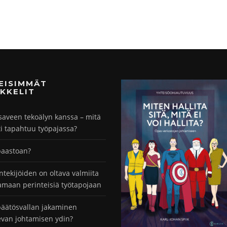
MEISIMMÄT
KKELIT
saveen tekoälyn kanssa – mitä
ti tapahtuu työpajassa?
paastoan?
ntekijöiden on oltava valmiita
maan perinteisiä työtapojaan
äätösvallan jakaminen
evan johtamisen ydin?