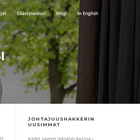
rjat
Säästölaskuri
Blogi
In English
I
JOHTAJUUSHAKKERIN
UUSIMMAT
ja
Kädet saveen tekoälyn kanssa –