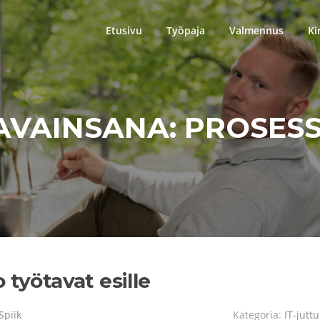
Etusivu
Työpaja
Valmennus
Ki
AVAINSANA:
PROSESS
 työtavat esille
Spiik
Kategoria:
IT-juttu