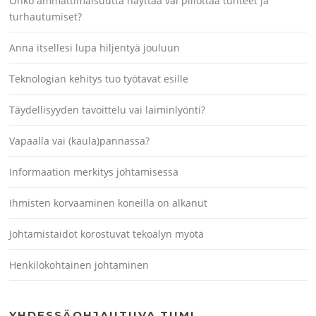
Onko ammattimaisuutta näyttää vai piilottaa tunteet ja
turhautumiset?
Anna itsellesi lupa hiljentyä jouluun
Teknologian kehitys tuo työtavat esille
Täydellisyyden tavoittelu vai laiminlyönti?
Vapaalla vai (kaula)pannassa?
Informaation merkitys johtamisessa
Ihmisten korvaaminen koneilla on alkanut
Johtamistaidot korostuvat tekoälyn myötä
Henkilökohtainen johtaminen
YHDESSÄOHJAUTUVA TIIMI