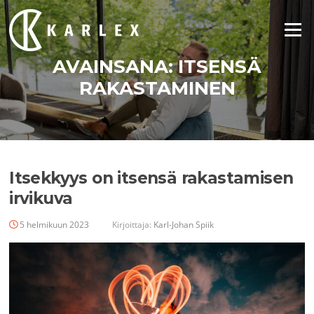
Siirry
suoraan
Valikko
sisältöön
AVAINSANA:
ITSENSÄ
RAKASTAMINEN
Itsekkyys on itsensä rakastamisen
irvikuva
5 helmikuun 2023
Kirjoittaja:
Karl-Johan Spiik