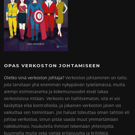
OPAS VERKOSTON JOHTAMISEEN
Oletko sinä verkoston johtaja?
Verkoston johtaminen on taito,
jota tarvitaan yhä enemmän nykypäivän työelämässä, mutta
aiempi esimiesasema ja kokemusvuodet eivät takaa
verkostoissa mitään. Verkosto on hallitsematon, sitä ei voi
käskyttää eikä kontrolloida, ja jokainen verkoston jäsen voi
vaikuttaa sen toimintaan. Jos haluat toteuttaa oman tahtosi eli
johtaa verkostoa, sinun pitää saada muut ymmärtämään
näkökulmasi, houkutella ihmiset tekemään yhteistyötä,
kuunnella muita sekä sietää erilaisuutta ja kritiikkiä.