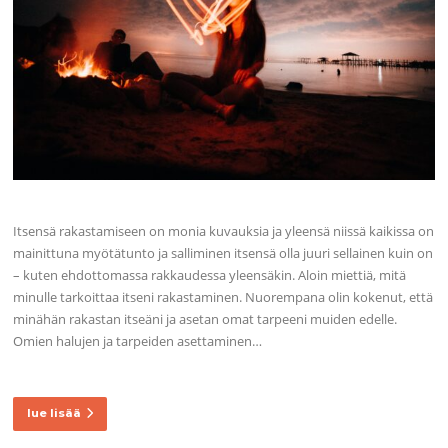
Itsensä rakastamiseen on monia kuvauksia ja yleensä niissä kaikissa on
mainittuna myötätunto ja salliminen itsensä olla juuri sellainen kuin on
– kuten ehdottomassa rakkaudessa yleensäkin. Aloin miettiä, mitä
minulle tarkoittaa itseni rakastaminen. Nuorempana olin kokenut, että
minähän rakastan itseäni ja asetan omat tarpeeni muiden edelle.
Omien halujen ja tarpeiden asettaminen…
lue lisää