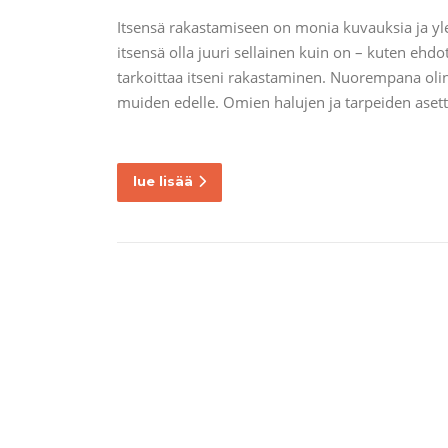
Itsensä rakastamiseen on monia kuvauksia ja yle
itsensä olla juuri sellainen kuin on – kuten ehd
tarkoittaa itseni rakastaminen. Nuorempana olin
muiden edelle. Omien halujen ja tarpeiden ase
lue lisää