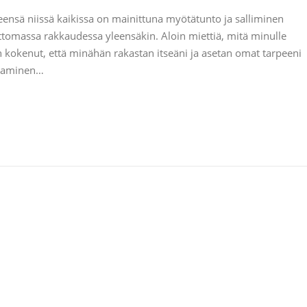
ensä niissä kaikissa on mainittuna myötätunto ja salliminen
ottomassa rakkaudessa yleensäkin. Aloin miettiä, mitä minulle
 kokenut, että minähän rakastan itseäni ja asetan omat tarpeeni
ttaminen…