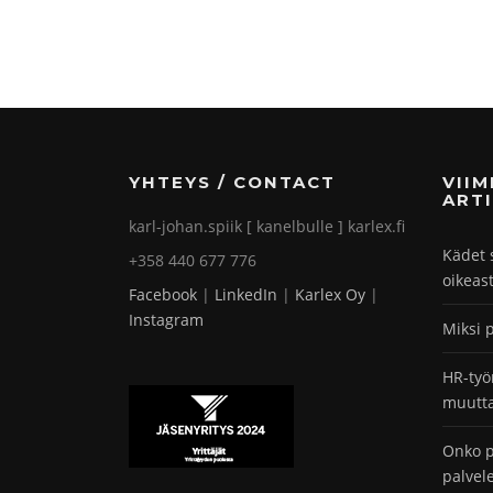
YHTEYS / CONTACT
VII
ARTI
karl-johan.spiik [ kanelbulle ] karlex.fi
Kädet 
+358 440 677 776
oikeas
Facebook
|
LinkedIn
|
Karlex Oy
|
Instagram
Miksi 
HR-työ
muutta
Onko p
palvel