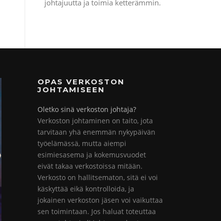
johtajuutta ja toimia ketterämmin.
OPAS VERKOSTON
JOHTAMISEEN
Oletko sinä verkoston johtaja?
Verkoston johtaminen on taito, jota
tarvitaan yhä enemmän nykypäivän
työelämässä, mutta aiempi
esimiesasema ja kokemusvuodet
eivät takaa verkostoissa mitään.
Verkosto on hallitsematon, sitä ei voi
käskyttää eikä kontrolloida, ja
jokainen verkoston jäsen voi vaikuttaa
sen toimintaan. Jos haluat toteuttaa