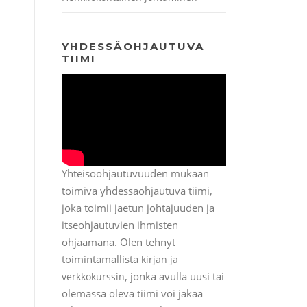
YHDESSÄOHJAUTUVA
TIIMI
Yhteisöohjautuvuuden mukaan
toimiva yhdessäohjautuva tiimi,
joka toimii jaetun johtajuuden ja
itseohjautuvien ihmisten
ohjaamana. Olen tehnyt
toimintamallista
kirjan ja
, jonka avulla uusi tai
verkkokurssin
olemassa oleva tiimi voi jakaa