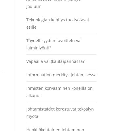
jouluun
Teknologian kehitys tuo työtavat
esille
Täydellisyyden tavoittelu vai
laiminlyönti?
Vapaalla vai (kaula)pannassa?
Informaation merkitys johtamisessa
Ihmisten korvaaminen koneilla on
alkanut
Johtamistaidot korostuvat tekoälyn
myötä
Henkilökohtainen johtaminen