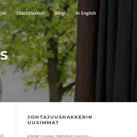
rjat
Säästölaskuri
Blogi
In English
S
JOHTAJUUSHAKKERIN
UUSIMMAT
ta
Kädet saveen tekoälyn kanssa –