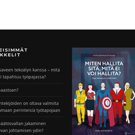
MEISIMMÄT
KKELIT
saveen tekoälyn kanssa – mitä
ti tapahtuu työpajassa?
paastoan?
ntekijöiden on oltava valmiita
maan perinteisiä työtapojaan
äätösvallan jakaminen
evan johtamisen ydin?