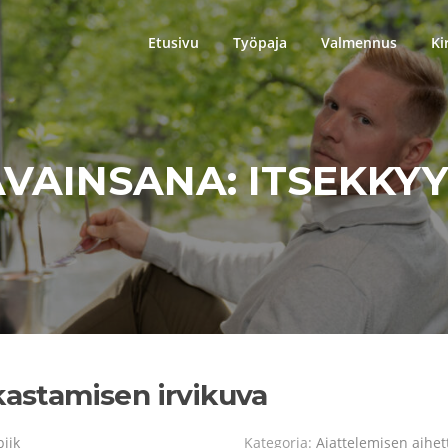
Etusivu
Työpaja
Valmennus
Ki
AVAINSANA:
ITSEKKYY
kastamisen irvikuva
piik
Kategoria:
Ajattelemisen aihet