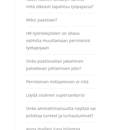
mitä oikeasti tapahtuu työpajassa?
Miksi paastoan?
HR-työntekijöiden on oltava
valmiita muuttamaan perinteisiä
työtapojaan
Onko päätösvallan jakaminen
palvelevan johtamisen ydin?
Perinteinen mittaaminen ei riitä
Löydä sisäinen supersankarisi
Onko ammattimaisuutta näyttää vai
piilottaa tunteet ja turhautumiset?
Anna itsellesi lupa hiljentyä