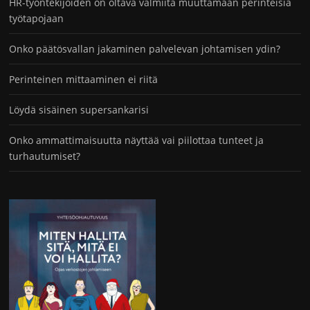
HR-työntekijöiden on oltava valmiita muuttamaan perinteisiä
työtapojaan
Onko päätösvallan jakaminen palvelevan johtamisen ydin?
Perinteinen mittaaminen ei riitä
Löydä sisäinen supersankarisi
Onko ammattimaisuutta näyttää vai piilottaa tunteet ja
turhautumiset?