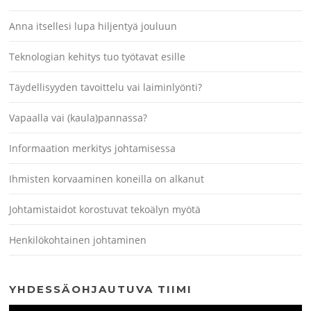
Anna itsellesi lupa hiljentyä jouluun
Teknologian kehitys tuo työtavat esille
Täydellisyyden tavoittelu vai laiminlyönti?
Vapaalla vai (kaula)pannassa?
Informaation merkitys johtamisessa
Ihmisten korvaaminen koneilla on alkanut
Johtamistaidot korostuvat tekoälyn myötä
Henkilökohtainen johtaminen
YHDESSÄOHJAUTUVA TIIMI