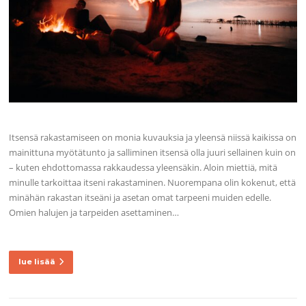
Itsensä rakastamiseen on monia kuvauksia ja yleensä niissä kaikissa on
mainittuna myötätunto ja salliminen itsensä olla juuri sellainen kuin on
– kuten ehdottomassa rakkaudessa yleensäkin. Aloin miettiä, mitä
minulle tarkoittaa itseni rakastaminen. Nuorempana olin kokenut, että
minähän rakastan itseäni ja asetan omat tarpeeni muiden edelle.
Omien halujen ja tarpeiden asettaminen…
lue lisää