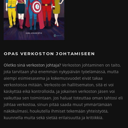
OPAS VERKOSTON JOHTAMISEEN
Oletko sinä verkoston johtaja?
Verkoston johtaminen on taito,
jota tarvitaan yhä enemmän nykypäivän työelämässä, mutta
aiempi esimiesasema ja kokemusvuodet eivät takaa
verkostoissa mitään. Verkosto on hallitsematon, sitä ei voi
käskyttää eikä kontrolloida, ja jokainen verkoston jäsen voi
vaikuttaa sen toimintaan. Jos haluat toteuttaa oman tahtosi eli
johtaa verkostoa, sinun pitää saada muut ymmärtämään
näkökulmasi, houkutella ihmiset tekemään yhteistyötä,
kuunnella muita sekä sietää erilaisuutta ja kritiikkiä.