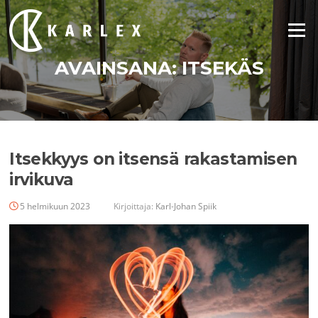
Siirry
suoraan
Valikko
sisältöön
AVAINSANA:
ITSEKÄS
Itsekkyys on itsensä rakastamisen
irvikuva
5 helmikuun 2023
Kirjoittaja:
Karl-Johan Spiik