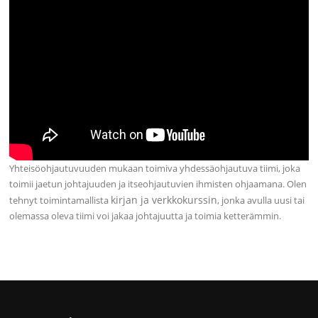
Yhteisöohjautuvuuden mukaan toimiva yhdessäohjautuva tiimi, joka
toimii jaetun johtajuuden ja itseohjautuvien ihmisten ohjaamana. Olen
kirjan ja verkkokurssin
tehnyt toimintamallista
, jonka avulla uusi tai
olemassa oleva tiimi voi jakaa johtajuutta ja toimia ketterämmin.