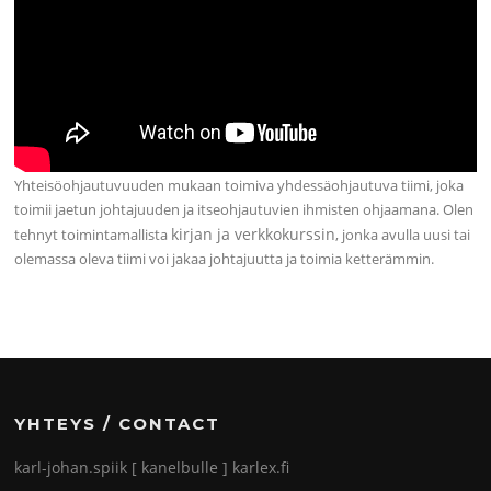
Yhteisöohjautuvuuden mukaan toimiva yhdessäohjautuva tiimi, joka
toimii jaetun johtajuuden ja itseohjautuvien ihmisten ohjaamana. Olen
kirjan ja verkkokurssin
tehnyt toimintamallista
, jonka avulla uusi tai
olemassa oleva tiimi voi jakaa johtajuutta ja toimia ketterämmin.
YHTEYS / CONTACT
karl-johan.spiik [ kanelbulle ] karlex.fi