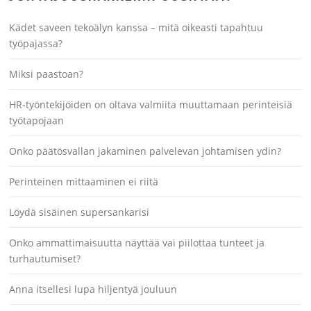
Kädet saveen tekoälyn kanssa – mitä oikeasti tapahtuu
työpajassa?
Miksi paastoan?
HR-työntekijöiden on oltava valmiita muuttamaan perinteisiä
työtapojaan
Onko päätösvallan jakaminen palvelevan johtamisen ydin?
Perinteinen mittaaminen ei riitä
Löydä sisäinen supersankarisi
Onko ammattimaisuutta näyttää vai piilottaa tunteet ja
turhautumiset?
Anna itsellesi lupa hiljentyä jouluun