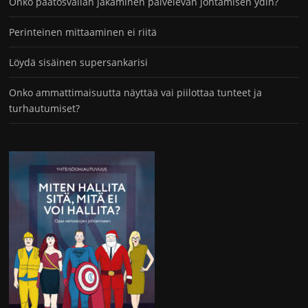
Onko päätösvallan jakaminen palvelevan johtamisen ydin?
Perinteinen mittaaminen ei riitä
Löydä sisäinen supersankarisi
Onko ammattimaisuutta näyttää vai piilottaa tunteet ja
turhautumiset?