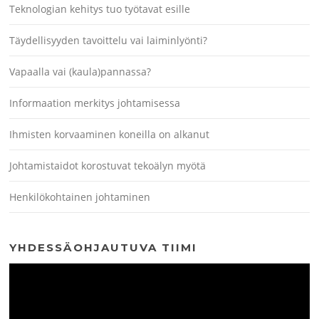
Teknologian kehitys tuo työtavat esille
Täydellisyyden tavoittelu vai laiminlyönti?
Vapaalla vai (kaula)pannassa?
Informaation merkitys johtamisessa
Ihmisten korvaaminen koneilla on alkanut
Johtamistaidot korostuvat tekoälyn myötä
Henkilökohtainen johtaminen
YHDESSÄOHJAUTUVA TIIMI