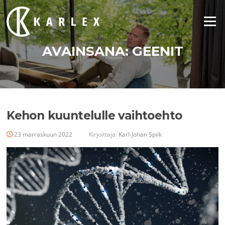
Siirry
suoraan
Valikko
sisältöön
AVAINSANA:
GEENIT
Kehon kuuntelulle vaihtoehto
23 marraskuun 2022
Kirjoittaja:
Karl-Johan Spiik