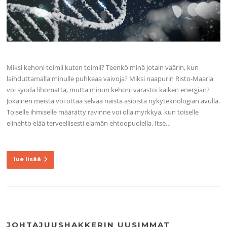
Miksi kehoni toimii kuten toimii? Teenkö minä jotain väärin, kun
laihduttamalla minulle puhkeaa vaivoja? Miksi naapurin Risto-Maaria
voi syödä lihomatta, mutta minun kehoni varastoi kaiken energian?
Jokainen meistä voi ottaa selvää näistä asioista nykyteknologian avulla.
Toiselle ihmiselle määrätty ravinne voi olla myrkkyä, kun toiselle
elinehto elää terveellisesti elämän ehtoopuolella. Itse…
lue lisää
JOHTAJUUSHAKKERIN UUSIMMAT