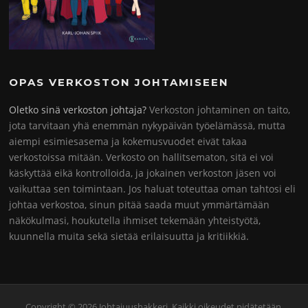
OPAS VERKOSTON JOHTAMISEEN
Oletko sinä verkoston johtaja?
Verkoston johtaminen on taito,
jota tarvitaan yhä enemmän nykypäivän työelämässä, mutta
aiempi esimiesasema ja kokemusvuodet eivät takaa
verkostoissa mitään. Verkosto on hallitsematon, sitä ei voi
käskyttää eikä kontrolloida, ja jokainen verkoston jäsen voi
vaikuttaa sen toimintaan. Jos haluat toteuttaa oman tahtosi eli
johtaa verkostoa, sinun pitää saada muut ymmärtämään
näkökulmasi, houkutella ihmiset tekemään yhteistyötä,
kuunnella muita sekä sietää erilaisuutta ja kritiikkiä.
Copyright © 2026 Johtajuushakkeri. Kaikki oikeudet pidätetään.