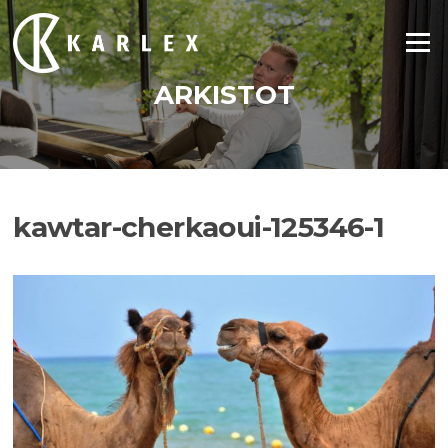
Siirry
suoraan
Valikko
sisältöön
ARKISTOT
kawtar-cherkaoui-125346-1