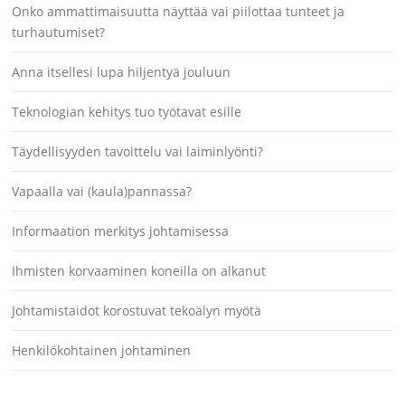
Onko ammattimaisuutta näyttää vai piilottaa tunteet ja
turhautumiset?
Anna itsellesi lupa hiljentyä jouluun
Teknologian kehitys tuo työtavat esille
Täydellisyyden tavoittelu vai laiminlyönti?
Vapaalla vai (kaula)pannassa?
Informaation merkitys johtamisessa
Ihmisten korvaaminen koneilla on alkanut
Johtamistaidot korostuvat tekoälyn myötä
Henkilökohtainen johtaminen