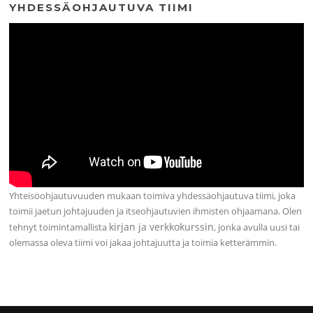
YHDESSÄOHJAUTUVA TIIMI
Yhteisöohjautuvuuden mukaan toimiva yhdessäohjautuva tiimi, joka
toimii jaetun johtajuuden ja itseohjautuvien ihmisten ohjaamana. Olen
kirjan ja verkkokurssin
tehnyt toimintamallista
, jonka avulla uusi tai
olemassa oleva tiimi voi jakaa johtajuutta ja toimia ketterämmin.