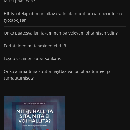
Miksi paastoan?
HR-työntekijöiden on oltava valmiita muuttamaan perinteisiä
työtapojaan
Onko päätösvallan jakaminen palvelevan johtamisen ydin?
Perinteinen mittaaminen ei riitä
Löydä sisäinen supersankarisi
Onko ammattimaisuutta näyttää vai piilottaa tunteet ja
turhautumiset?