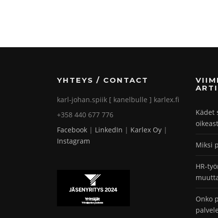
YHTEYS / CONTACT
VII
ARTI
karl-johan.spiik [ kanelbulle ] karlex.fi
Kädet 
+358 440 677 776
oikeas
Facebook
|
LinkedIn
|
Karlex Oy
|
Instagram
Miksi 
HR-työ
muutta
Onko p
palvel