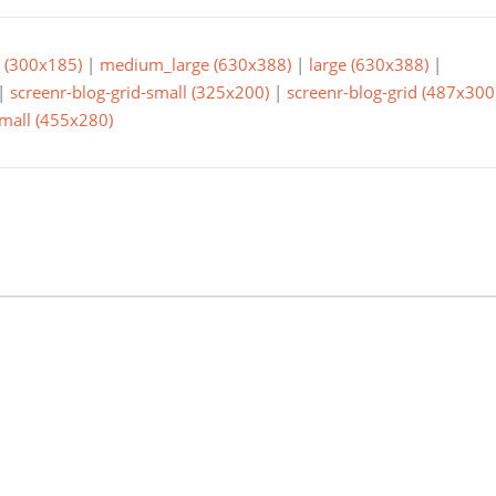
(300x185)
|
medium_large (630x388)
|
large (630x388)
|
|
screenr-blog-grid-small (325x200)
|
screenr-blog-grid (487x300
small (455x280)