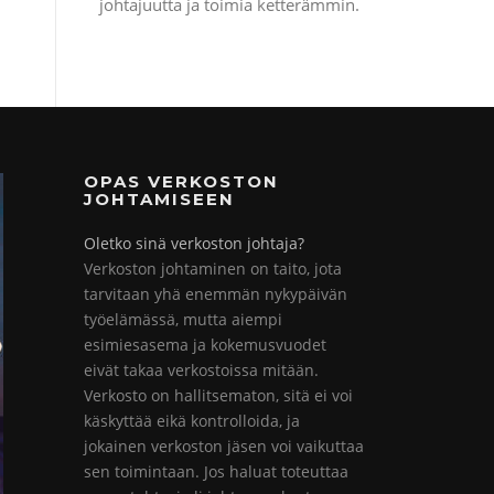
johtajuutta ja toimia ketterämmin.
OPAS VERKOSTON
JOHTAMISEEN
Oletko sinä verkoston johtaja?
Verkoston johtaminen on taito, jota
tarvitaan yhä enemmän nykypäivän
työelämässä, mutta aiempi
esimiesasema ja kokemusvuodet
eivät takaa verkostoissa mitään.
Verkosto on hallitsematon, sitä ei voi
käskyttää eikä kontrolloida, ja
jokainen verkoston jäsen voi vaikuttaa
sen toimintaan. Jos haluat toteuttaa