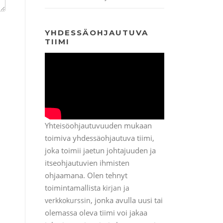
YHDESSÄOHJAUTUVA
TIIMI
Yhteisöohjautuvuuden mukaan
toimiva yhdessäohjautuva tiimi,
joka toimii jaetun johtajuuden ja
itseohjautuvien ihmisten
ohjaamana. Olen tehnyt
toimintamallista
kirjan ja
, jonka avulla uusi tai
verkkokurssin
olemassa oleva tiimi voi jakaa