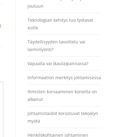
jouluun
Teknologian kehitys tuo työtavat
)
esille
Täydellisyyden tavoittelu vai
laiminlyönti?
Vapaalla vai (kaula)pannassa?
Informaation merkitys johtamisessa
Ihmisten korvaaminen koneilla on
alkanut
Johtamistaidot korostuvat tekoälyn
myötä
Henkilökohtainen johtaminen