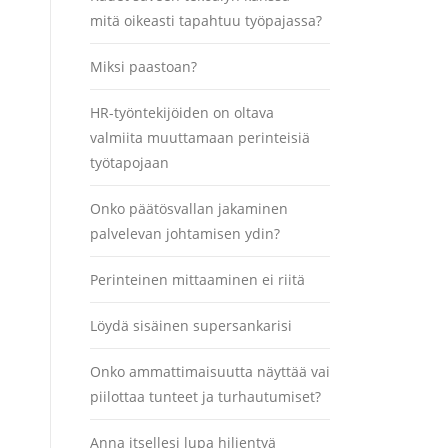
mitä oikeasti tapahtuu työpajassa?
Miksi paastoan?
HR-työntekijöiden on oltava
valmiita muuttamaan perinteisiä
työtapojaan
Onko päätösvallan jakaminen
palvelevan johtamisen ydin?
Perinteinen mittaaminen ei riitä
Löydä sisäinen supersankarisi
Onko ammattimaisuutta näyttää vai
piilottaa tunteet ja turhautumiset?
Anna itsellesi lupa hiljentyä