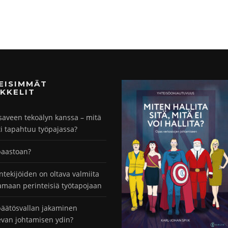
MEISIMMÄT
KKELIT
saveen tekoälyn kanssa – mitä
ti tapahtuu työpajassa?
paastoan?
ntekijöiden on oltava valmiita
maan perinteisiä työtapojaan
äätösvallan jakaminen
evan johtamisen ydin?