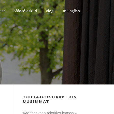
rjat
Säästölaskuri
Blogi
In English
JOHTAJUUSHAKKERIN
UUSIMMAT
Kädet saveen tekoälyn kanssa –