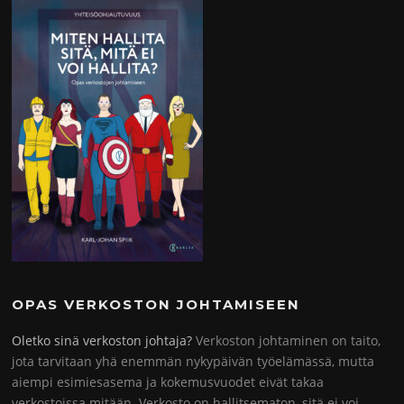
OPAS VERKOSTON JOHTAMISEEN
Oletko sinä verkoston johtaja?
Verkoston johtaminen on taito,
jota tarvitaan yhä enemmän nykypäivän työelämässä, mutta
aiempi esimiesasema ja kokemusvuodet eivät takaa
verkostoissa mitään. Verkosto on hallitsematon, sitä ei voi