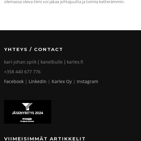
olemassa oleva tiimi voi jakaa johtajuutta ja toimia ketterämmin.
YHTEYS / CONTACT
karl-johan.spiik [ kanelbulle ] karlex.fi
+358 440 677 776
Facebook
|
LinkedIn
|
Karlex Oy
|
Instagram
VIIMEISIMMÄT ARTIKKELIT