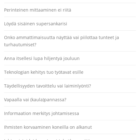
Perinteinen mittaaminen ei riitä
Löydä sisäinen supersankarisi
Onko ammattimaisuutta näyttää vai piilottaa tunteet ja
turhautumiset?
Anna itsellesi lupa hiljentyä jouluun
Teknologian kehitys tuo työtavat esille
Täydellisyyden tavoittelu vai laiminlyönti?
Vapaalla vai (kaula)pannassa?
Informaation merkitys johtamisessa
Ihmisten korvaaminen koneilla on alkanut