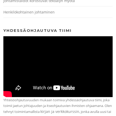
Johtamistaidot korostuvat tekoälyn myötä
Henkilökohtainen johtaminen
YHDESSÄOHJAUTUVA TIIMI
Yhteisöohjautuvuuden mukaan toimiva yhdessäohjautuva tiimi, joka
toimii jaetun johtajuuden ja itseohjautuvien ihmisten ohjaamana. Olen
kirjan ja verkkokurssin
tehnyt toimintamallista
, jonka avulla uusi tai