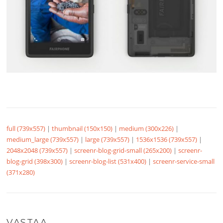
full (739x557)
|
thumbnail (150x150)
|
medium (300x226)
|
medium_large (739x557)
|
large (739x557)
|
1536x1536 (739x557)
|
2048x2048 (739x557)
|
screenr-blog-grid-small (265x200)
|
screenr-
blog-grid (398x300)
|
screenr-blog-list (531x400)
|
screenr-service-small
(371x280)
VASTAA