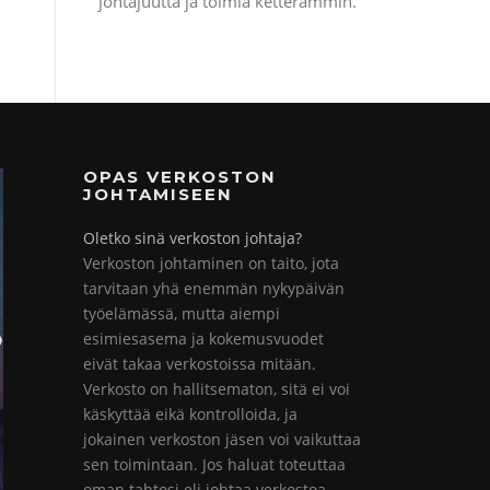
johtajuutta ja toimia ketterämmin.
OPAS VERKOSTON
JOHTAMISEEN
Oletko sinä verkoston johtaja?
Verkoston johtaminen on taito, jota
tarvitaan yhä enemmän nykypäivän
työelämässä, mutta aiempi
esimiesasema ja kokemusvuodet
eivät takaa verkostoissa mitään.
Verkosto on hallitsematon, sitä ei voi
käskyttää eikä kontrolloida, ja
jokainen verkoston jäsen voi vaikuttaa
sen toimintaan. Jos haluat toteuttaa
oman tahtosi eli johtaa verkostoa,