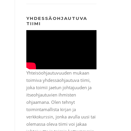
YHDESSÄOHJAUTUVA
TIIMI
Yhteisöohjautuvuuden mukaan
toimiva yhdessäohjautuva tiimi,
joka toimii jaetun johtajuuden ja
itseohjautuvien ihmisten
ohjaamana. Olen tehnyt
toimintamallista
kirjan ja
, jonka avulla uusi tai
verkkokurssin
olemassa oleva tiimi voi jakaa