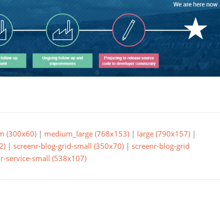
m (300x60)
|
medium_large (768x153)
|
large (790x157)
|
2)
|
screenr-blog-grid-small (350x70)
|
screenr-blog-grid
r-service-small (538x107)