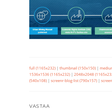
full (1165x232)
|
thumbnail (150x150)
|
mediu
1536x1536 (1165x232)
|
2048x2048 (1165x23
(540x108)
|
screenr-blog-list (790x157)
|
screen
VASTAA