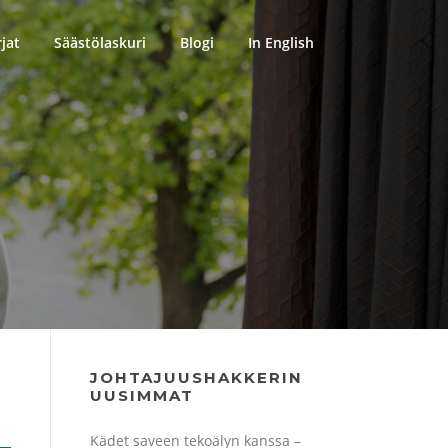
rjat
Säästölaskuri
Blogi
In English
JOHTAJUUSHAKKERIN
UUSIMMAT
Kädet saveen tekoälyn kanssa –