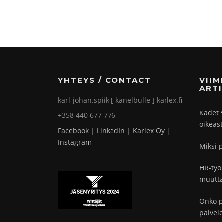
YHTEYS / CONTACT
VII
ARTI
karl-johan.spiik [ kanelbulle ] karlex.fi
Kädet 
+358 440 677 776
oikeas
Facebook
|
LinkedIn
|
Karlex Oy
|
Instagram
Miksi 
HR-työ
muutta
Onko p
palvel