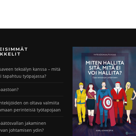
MEISIMMÄT
KKELIT
saveen tekoälyn kanssa – mitä
ti tapahtuu työpajassa?
paastoan?
ntekijöiden on oltava valmiita
maan perinteisiä työtapojaan
äätösvallan jakaminen
evan johtamisen ydin?