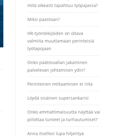
mitä oikeasti tapahtuu työpajassa?
Miksi paastoan?
HR-työntekijöiden on oltava
valmiita muuttamaan perinteisiä
työtapojaan
Onko päätösvallan jakaminen
palvelevan johtamisen ydin?
Perinteinen mittaaminen ei riitä
Löydä sisäinen supersankarisi
Onko ammattimaisuutta näyttää vai
piilottaa tunteet ja turhautumiset?
Anna itsellesi lupa hiljentyä