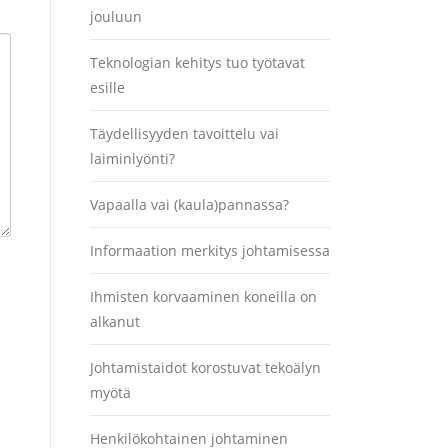
jouluun
Teknologian kehitys tuo työtavat
esille
Täydellisyyden tavoittelu vai
laiminlyönti?
Vapaalla vai (kaula)pannassa?
Informaation merkitys johtamisessa
Ihmisten korvaaminen koneilla on
alkanut
Johtamistaidot korostuvat tekoälyn
myötä
Henkilökohtainen johtaminen