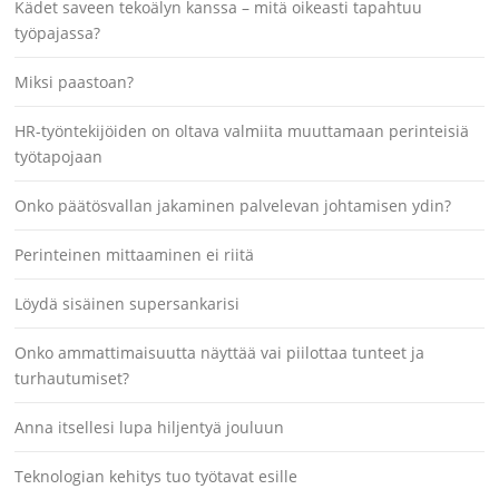
Kädet saveen tekoälyn kanssa – mitä oikeasti tapahtuu
työpajassa?
Miksi paastoan?
HR-työntekijöiden on oltava valmiita muuttamaan perinteisiä
työtapojaan
Onko päätösvallan jakaminen palvelevan johtamisen ydin?
Perinteinen mittaaminen ei riitä
Löydä sisäinen supersankarisi
Onko ammattimaisuutta näyttää vai piilottaa tunteet ja
turhautumiset?
Anna itsellesi lupa hiljentyä jouluun
Teknologian kehitys tuo työtavat esille