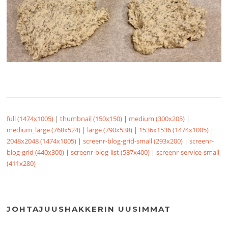
full (1474x1005)
|
thumbnail (150x150)
|
medium (300x205)
|
medium_large (768x524)
|
large (790x538)
|
1536x1536 (1474x1005)
|
2048x2048 (1474x1005)
|
screenr-blog-grid-small (293x200)
|
screenr-
blog-grid (440x300)
|
screenr-blog-list (587x400)
|
screenr-service-small
(411x280)
JOHTAJUUSHAKKERIN UUSIMMAT