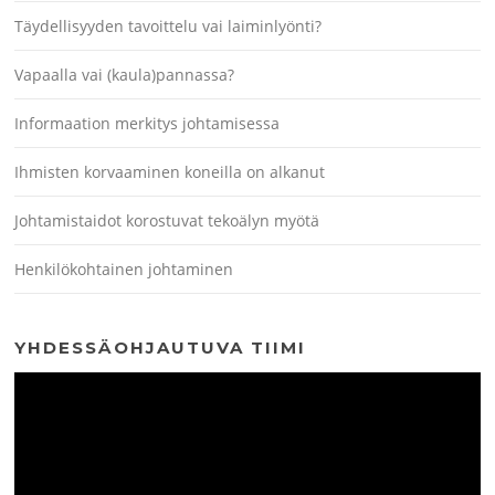
Täydellisyyden tavoittelu vai laiminlyönti?
Vapaalla vai (kaula)pannassa?
Informaation merkitys johtamisessa
Ihmisten korvaaminen koneilla on alkanut
Johtamistaidot korostuvat tekoälyn myötä
Henkilökohtainen johtaminen
YHDESSÄOHJAUTUVA TIIMI