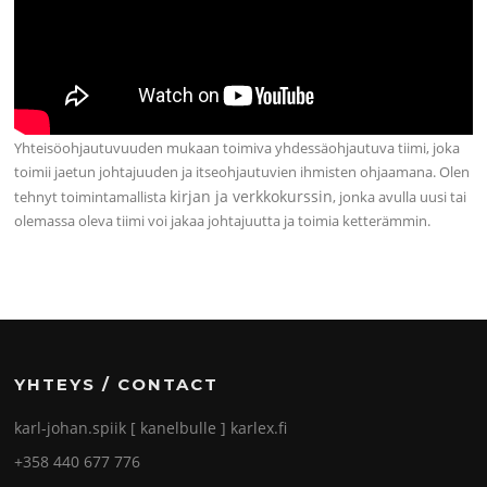
Yhteisöohjautuvuuden mukaan toimiva yhdessäohjautuva tiimi, joka
toimii jaetun johtajuuden ja itseohjautuvien ihmisten ohjaamana. Olen
kirjan ja verkkokurssin
tehnyt toimintamallista
, jonka avulla uusi tai
olemassa oleva tiimi voi jakaa johtajuutta ja toimia ketterämmin.
YHTEYS / CONTACT
karl-johan.spiik [ kanelbulle ] karlex.fi
+358 440 677 776