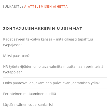
JULKAISTU:
AJATTELEMISEN AIHETTA
JOHTAJUUSHAKKERIN UUSIMMAT
Kädet saveen tekoälyn kanssa – mitä oikeasti tapahtuu
työpajassa?
Miksi paastoan?
HR-työntekijöiden on oltava valmiita muuttamaan perinteisiä
työtapojaan
Onko päätösvallan jakaminen palvelevan johtamisen ydin?
Perinteinen mittaaminen ei riitä
Löydä sisäinen supersankarisi