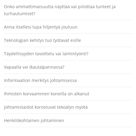
Onko ammattimaisuutta näyttää vai piilottaa tunteet ja
turhautumiset?
Anna itsellesi lupa hiljentyä jouluun
Teknologian kehitys tuo työtavat esille
Täydellisyyden tavoittelu vai laiminlyönti?
Vapaalla vai (kaula)pannassa?
Informaation merkitys johtamisessa
Ihmisten korvaaminen koneilla on alkanut
Johtamistaidot korostuvat tekoälyn myötä
Henkilökohtainen johtaminen