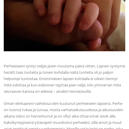
Perheeseeni syntyi neljäs jäsen muutama päivä sitten. Lapsen syntymä
herätti taas tunteita ja toisen kohdalla näitä tunteita oli jo paljon
helpompi tunnistaa. Ensimmäisen lapsen kohdalla ei oikein tiennyt
mitä odottaa ja kun esikoinen täyttää pian neljä, niin ymmärrän mitä
seuraavan kanssa on edessä – ainakin teoriatasolla.
Oman elinkaareni vaiheissa olen kuulunut perheeseen lapsena. Perhe
on tuonut tukea ja turvaa, mutta varhaisaikuisuudessa ja aikuisuuden
aikana sidos on harventunut ja on ollut aika ottaa omat siivet alle.
Kaksikymppisenä ystäväpiiri muodostui perheeksi, sillä arvot ja muut
asiat erottivat omista vanhemmista. Monille ystäväpiiri on perhe, joka