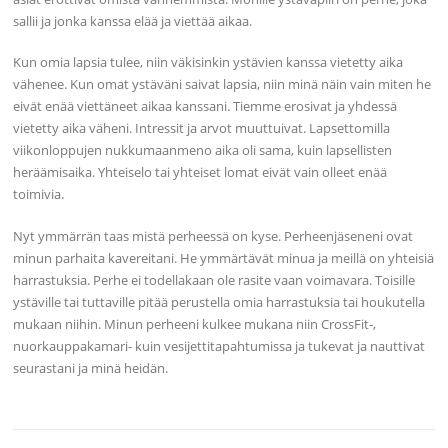
sallii ja jonka kanssa elää ja viettää aikaa.
Kun omia lapsia tulee, niin väkisinkin ystävien kanssa vietetty aika
vähenee. Kun omat ystäväni saivat lapsia, niin minä näin vain miten he
eivät enää viettäneet aikaa kanssani. Tiemme erosivat ja yhdessä
vietetty aika väheni. Intressit ja arvot muuttuivat. Lapsettomilla
viikonloppujen nukkumaanmeno aika oli sama, kuin lapsellisten
heräämisaika. Yhteiselo tai yhteiset lomat eivät vain olleet enää
toimivia.
Nyt ymmärrän taas mistä perheessä on kyse. Perheenjäseneni ovat
minun parhaita kavereitani. He ymmärtävät minua ja meillä on yhteisiä
harrastuksia. Perhe ei todellakaan ole rasite vaan voimavara. Toisille
ystäville tai tuttaville pitää perustella omia harrastuksia tai houkutella
mukaan niihin. Minun perheeni kulkee mukana niin CrossFit-,
nuorkauppakamari- kuin vesijettitapahtumissa ja tukevat ja nauttivat
seurastani ja minä heidän.