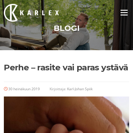
Siirry
suoraan
Valikko
sisältöön
BLOGI
Perhe – rasite vai paras ystävä
30 heinäkuun 2019
Kirjoittaja:
Karl-Johan Spiik