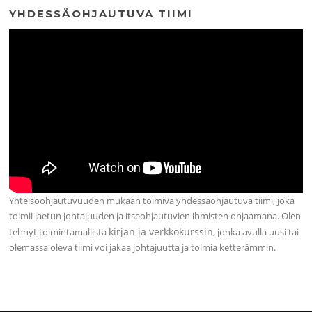
YHDESSÄOHJAUTUVA TIIMI
Yhteisöohjautuvuuden mukaan toimiva yhdessäohjautuva tiimi, joka
toimii jaetun johtajuuden ja itseohjautuvien ihmisten ohjaamana. Olen
kirjan ja verkkokurssin
tehnyt toimintamallista
, jonka avulla uusi tai
olemassa oleva tiimi voi jakaa johtajuutta ja toimia ketterämmin.