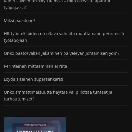
Kädet saveen tekoälyn kanssa – mitä oikeasti tapahtuu
työpajassa?
Miksi paastoan?
HR-työntekijöiden on oltava valmiita muuttamaan perinteisiä
työtapojaan
Onko päätösvallan jakaminen palvelevan johtamisen ydin?
Perinteinen mittaaminen ei riitä
Löydä sisäinen supersankarisi
Onko ammattimaisuutta näyttää vai piilottaa tunteet ja
turhautumiset?