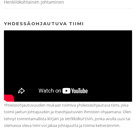
Henkilökohtainen johtaminen
YHDESSÄOHJAUTUVA TIIMI
Yhteisöohjautuvuuden mukaan toimiva yhdessäohjautuva tiimi, joka
toimii jaetun johtajuuden ja itseohjautuvien ihmisten ohjaamana. Olen
kirjan ja verkkokurssin
tehnyt toimintamallista
, jonka avulla uusi tai
olemassa oleva tiimi voi jakaa johtajuutta ja toimia ketterämmin.