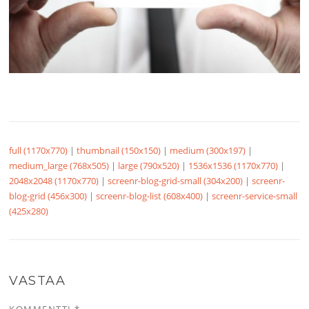
full (1170x770)
|
thumbnail (150x150)
|
medium (300x197)
|
medium_large (768x505)
|
large (790x520)
|
1536x1536 (1170x770)
|
2048x2048 (1170x770)
|
screenr-blog-grid-small (304x200)
|
screenr-
blog-grid (456x300)
|
screenr-blog-list (608x400)
|
screenr-service-small
(425x280)
VASTAA
KOMMENTTI
*