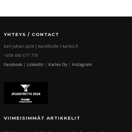
YHTEYS / CONTACT
karl-johan.spiik [ kanelbulle ] karlex.fi
+358 440 677 776
Facebook
|
LinkedIn
|
Karlex Oy
|
Instagram
VIIMEISIMMÄT ARTIKKELIT