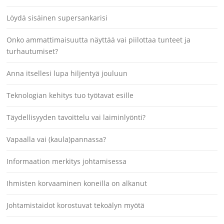
Löydä sisäinen supersankarisi
Onko ammattimaisuutta näyttää vai piilottaa tunteet ja
turhautumiset?
Anna itsellesi lupa hiljentyä jouluun
Teknologian kehitys tuo työtavat esille
Täydellisyyden tavoittelu vai laiminlyönti?
Vapaalla vai (kaula)pannassa?
Informaation merkitys johtamisessa
Ihmisten korvaaminen koneilla on alkanut
Johtamistaidot korostuvat tekoälyn myötä