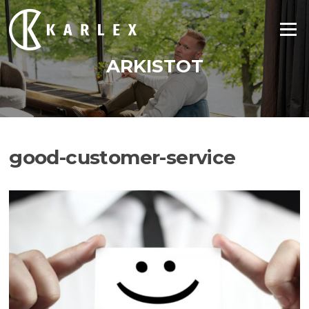
Siirry
suoraan
Valikko
sisältöön
ARKISTOT
good-customer-service