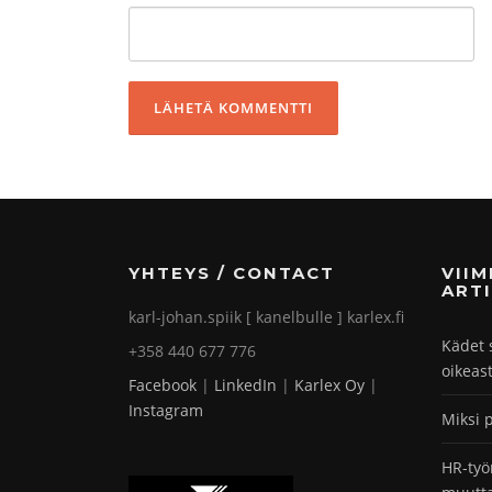
YHTEYS / CONTACT
VII
ARTI
karl-johan.spiik [ kanelbulle ] karlex.fi
Kädet 
+358 440 677 776
oikeas
Facebook
|
LinkedIn
|
Karlex Oy
|
Instagram
Miksi 
HR-työ