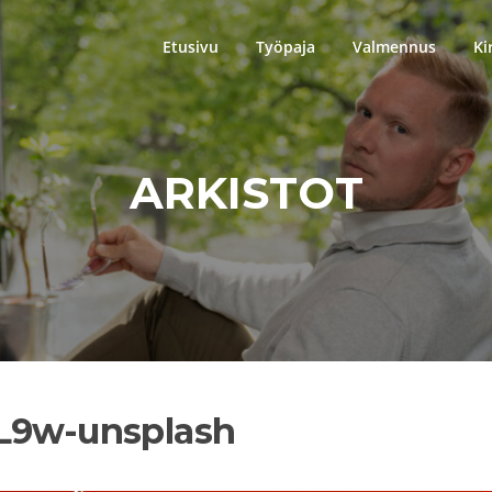
Etusivu
Työpaja
Valmennus
Ki
ARKISTOT
-L9w-unsplash