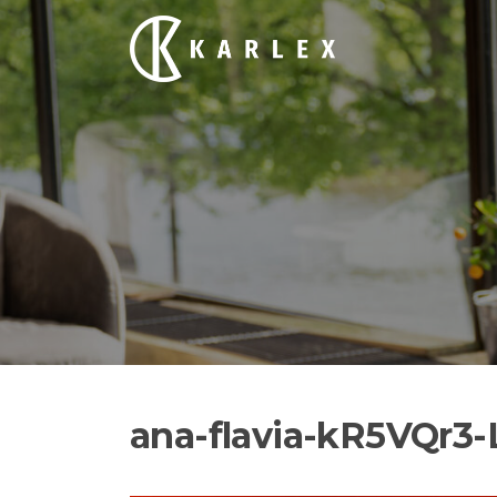
Siirry
suoraan
sisältöön
ana-flavia-kR5VQr3