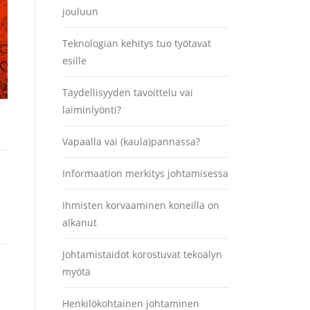
jouluun
Teknologian kehitys tuo työtavat
esille
Täydellisyyden tavoittelu vai
laiminlyönti?
Vapaalla vai (kaula)pannassa?
Informaation merkitys johtamisessa
Ihmisten korvaaminen koneilla on
alkanut
Johtamistaidot korostuvat tekoälyn
myötä
Henkilökohtainen johtaminen