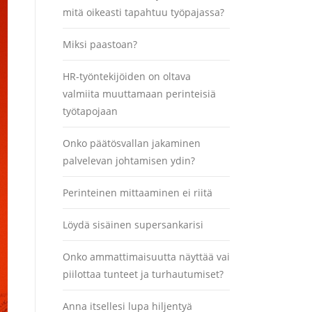
mitä oikeasti tapahtuu työpajassa?
Miksi paastoan?
HR-työntekijöiden on oltava
valmiita muuttamaan perinteisiä
työtapojaan
Onko päätösvallan jakaminen
palvelevan johtamisen ydin?
Perinteinen mittaaminen ei riitä
Löydä sisäinen supersankarisi
Onko ammattimaisuutta näyttää vai
piilottaa tunteet ja turhautumiset?
Anna itsellesi lupa hiljentyä