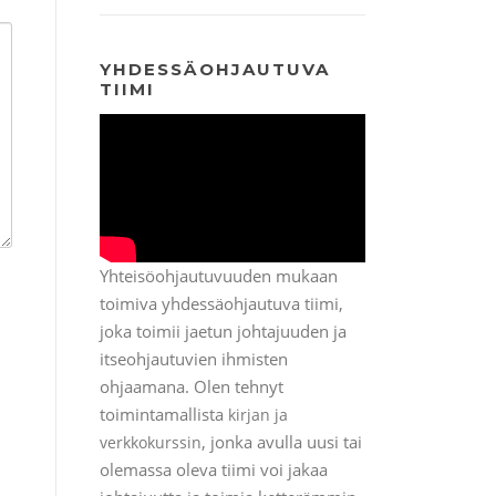
YHDESSÄOHJAUTUVA
TIIMI
Yhteisöohjautuvuuden mukaan
toimiva yhdessäohjautuva tiimi,
joka toimii jaetun johtajuuden ja
itseohjautuvien ihmisten
ohjaamana. Olen tehnyt
toimintamallista
kirjan ja
, jonka avulla uusi tai
verkkokurssin
olemassa oleva tiimi voi jakaa