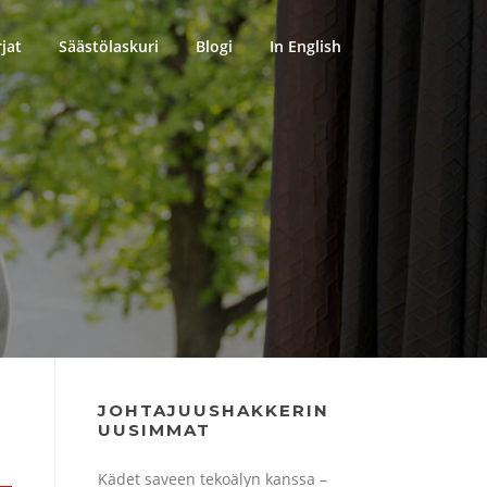
rjat
Säästölaskuri
Blogi
In English
JOHTAJUUSHAKKERIN
UUSIMMAT
Kädet saveen tekoälyn kanssa –