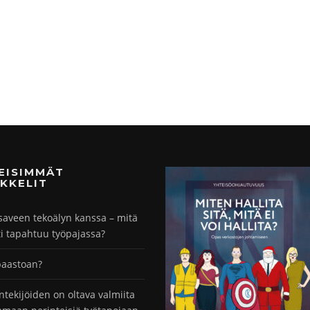
MEISIMMÄT
KKELIT
saveen tekoälyn kanssa – mitä
ti tapahtuu työpajassa?
paastoan?
ntekijöiden on oltava valmiita