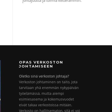
johtajuutta ja toimia ketterämmin.
OPAS VERKOSTON
JOHTAMISEEN
Oletko sinä verkoston johtaja?
Verkoston johtaminen on taito, jota
tarvitaan yhä enemmän nykypäivän
työelämässä, mutta aiempi
esimiesasema ja kokemusvuodet
eivät takaa verkostoissa mitään.
Verkosto on hallitsematon, sitä ei voi