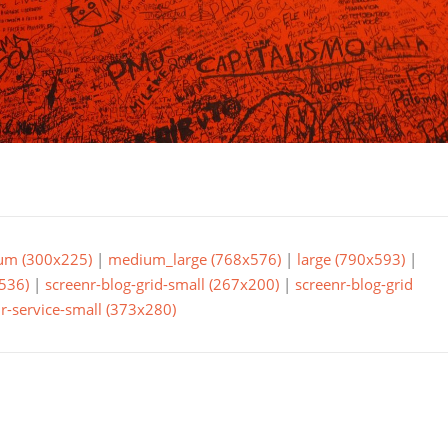
um (300x225)
|
medium_large (768x576)
|
large (790x593)
|
536)
|
screenr-blog-grid-small (267x200)
|
screenr-blog-grid
r-service-small (373x280)