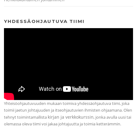
YHDESSÄOHJAUTUVA TIIMI
Yhteisöohjautuvuuden mukaan toimiva yhdessäohjautuva tiimi, joka
toimii jaetun johtajuuden ja itseohjautuvien ihmisten ohjaamana. Olen
kirjan ja verkkokurssin
tehnyt toimintamallista
, jonka avulla uusi tai
olemassa oleva tiimi voi jakaa johtajuutta ja toimia ketterämmin.