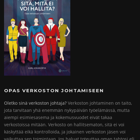
OPAS VERKOSTON JOHTAMISEEN
Oletko sinä verkoston johtaja?
Verkoston johtaminen on taito,
jota tarvitaan yhä enemmän nykypäivän työelämässä, mutta
aiempi esimiesasema ja kokemusvuodet eivät takaa
verkostoissa mitään. Verkosto on hallitsematon, sitä ei voi
käskyttää eikä kontrolloida, ja jokainen verkoston jäsen voi
vaikuttaa sen toimintaan. Jos haluat toteuttaa oman tahtosi eli