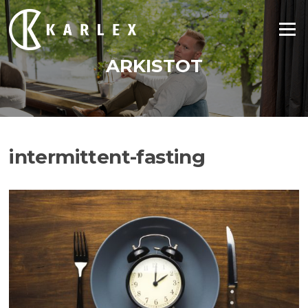
Siirry
suoraan
Valikko
sisältöön
ARKISTOT
intermittent-fasting