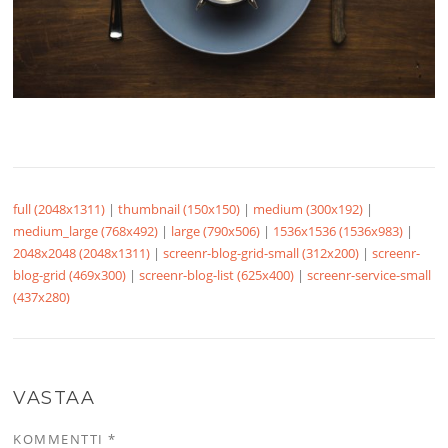
full (2048x1311)
|
thumbnail (150x150)
|
medium (300x192)
|
medium_large (768x492)
|
large (790x506)
|
1536x1536 (1536x983)
|
2048x2048 (2048x1311)
|
screenr-blog-grid-small (312x200)
|
screenr-
blog-grid (469x300)
|
screenr-blog-list (625x400)
|
screenr-service-small
(437x280)
VASTAA
KOMMENTTI
*