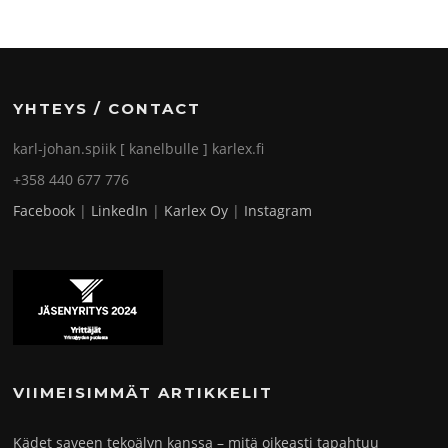
YHTEYS / CONTACT
karl-johan.spiik [ kanelbulle ] karlex.fi
+358 440 677 776
Facebook
|
LinkedIn
|
Karlex Oy
|
Instagram
VIIMEISIMMÄT ARTIKKELIT
Kädet saveen tekoälyn kanssa – mitä oikeasti tapahtuu