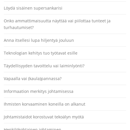
Löydä sisäinen supersankarisi
Onko ammattimaisuutta näyttää vai piilottaa tunteet ja
turhautumiset?
Anna itsellesi lupa hiljentyä jouluun
Teknologian kehitys tuo työtavat esille
Täydellisyyden tavoittelu vai laiminlyönti?
Vapaalla vai (kaula)pannassa?
Informaation merkitys johtamisessa
Ihmisten korvaaminen koneilla on alkanut
Johtamistaidot korostuvat tekoälyn myötä
Henkilökohtainen johtaminen