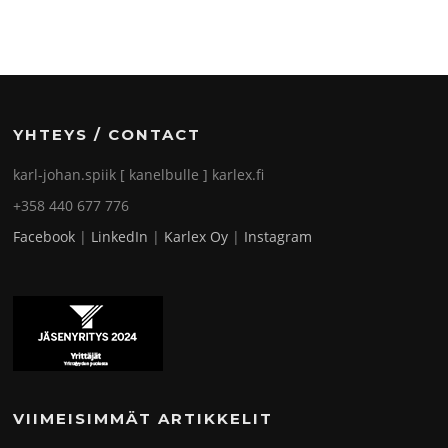
YHTEYS / CONTACT
karl-johan.spiik [ kanelbulle ] karlex.fi
+358 440 677 776
Facebook
|
LinkedIn
|
Karlex Oy
|
Instagram
VIIMEISIMMÄT ARTIKKELIT