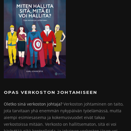
OPAS VERKOSTON JOHTAMISEEN
Oletko sinä verkoston johtaja?
Verkoston johtaminen on taito,
jota tarvitaan yhä enemmän nykypäivän työelämässä, mutta
aiempi esimiesasema ja kokemusvuodet eivät takaa
verkostoissa mitään. Verkosto on hallitsematon, sitä ei voi
käskyttää eikä kontrolloida, ja jokainen verkoston jäsen voi