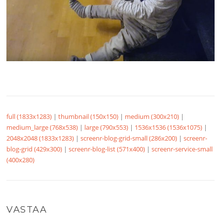
full (1833x1283)
|
thumbnail (150x150)
|
medium (300x210)
|
medium_large (768x538)
|
large (790x553)
|
1536x1536 (1536x1075)
|
2048x2048 (1833x1283)
|
screenr-blog-grid-small (286x200)
|
screenr-
blog-grid (429x300)
|
screenr-blog-list (571x400)
|
screenr-service-small
(400x280)
VASTAA