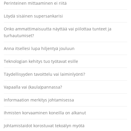
Perinteinen mittaaminen ei riitä
Löydä sisäinen supersankarisi
Onko ammattimaisuutta näyttää vai piilottaa tunteet ja
turhautumiset?
Anna itsellesi lupa hiljentyä jouluun
Teknologian kehitys tuo työtavat esille
Täydellisyyden tavoittelu vai laiminlyönti?
Vapaalla vai (kaula)pannassa?
Informaation merkitys johtamisessa
Ihmisten korvaaminen koneilla on alkanut
Johtamistaidot korostuvat tekoälyn myötä