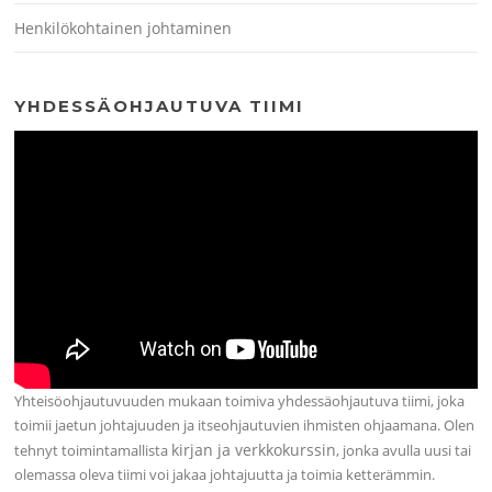
Henkilökohtainen johtaminen
YHDESSÄOHJAUTUVA TIIMI
Yhteisöohjautuvuuden mukaan toimiva yhdessäohjautuva tiimi, joka
toimii jaetun johtajuuden ja itseohjautuvien ihmisten ohjaamana. Olen
kirjan ja verkkokurssin
tehnyt toimintamallista
, jonka avulla uusi tai
olemassa oleva tiimi voi jakaa johtajuutta ja toimia ketterämmin.