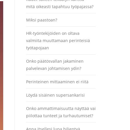
mitä oikeasti tapahtuu työpajassa?
Miksi paastoan?
HR-työntekijöiden on oltava
valmiita muuttamaan perinteisiä
työtapojaan
Onko päätösvallan jakaminen
palvelevan johtamisen ydin?
Perinteinen mittaaminen ei riitä
Löydä sisäinen supersankarisi
Onko ammattimaisuutta näyttää vai
piilottaa tunteet ja turhautumiset?
Anna itsellesi lupa hiljentyä