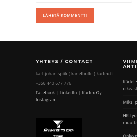
YHTEYS / CONTACT
VII
ARTI
karl-johan.spiik [ kanelbulle ] karlex.fi
Kädet 
+358 440 677 776
oikeas
Facebook
|
LinkedIn
|
Karlex Oy
|
Instagram
Miksi 
HR-työ
muutta
Onko p