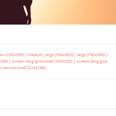
um (240x300)
|
medium_large (768x960)
|
large (790x988)
|
048)
|
screenr-blog-grid-small (160x200)
|
screenr-blog-grid
r-service-small (224x280)