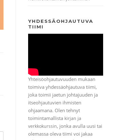
YHDESSÄOHJAUTUVA
TIIMI
Yhteisöohjautuvuuden mukaan
toimiva yhdessäohjautuva tiimi,
joka toimii jaetun johtajuuden ja
itseohjautuvien ihmisten
ohjaamana. Olen tehnyt
toimintamallista
kirjan ja
, jonka avulla uusi tai
verkkokurssin
olemassa oleva tiimi voi jakaa