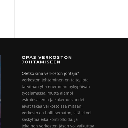
OPAS VERKOSTON
JOHTAMISEEN
Oletko sinä verkoston johtaja?
Verkoston johtaminen on taito, jota
tarvitaan yhä enemmän nykypäivän
työelämässä, mutta aiempi
esimiesasema ja kokemusvuodet
eivät takaa verkostoissa mitään.
Verkosto on hallitsematon, sitä ei voi
käskyttää eikä kontrolloida, ja
jokainen verkoston jäsen voi vaikuttaa