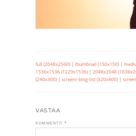
full (2048x2560)
|
thumbnail (150x150)
|
medi
1536x1536 (1229x1536)
|
2048x2048 (1638x2
(240x300)
|
screenr-blog-list (320x400)
|
screen
VASTAA
KOMMENTTI
*