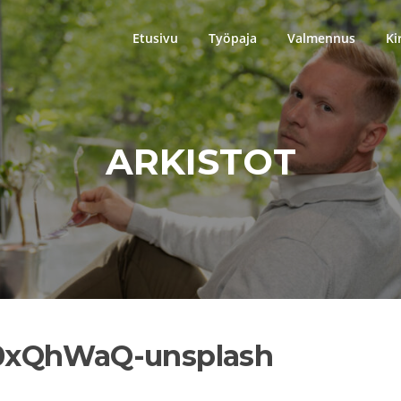
Etusivu
Työpaja
Valmennus
Ki
ARKISTOT
0xQhWaQ-unsplash