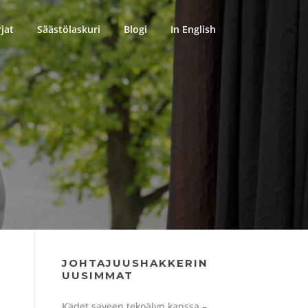
rjat
Säästölaskuri
Blogi
In English
JOHTAJUUSHAKKERIN
UUSIMMAT
Kädet saveen tekoälyn kanssa –