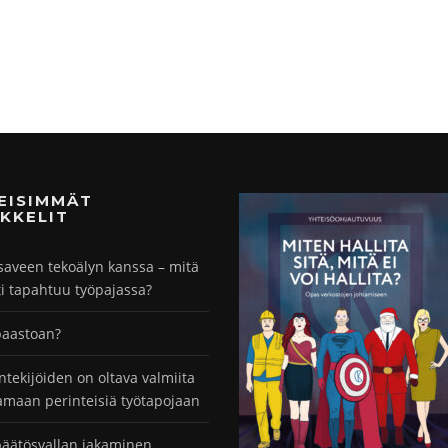
MEISIMMÄT
KKELIT
saveen tekoälyn kanssa – mitä
ti tapahtuu työpajassa?
paastoan?
ntekijöiden on oltava valmiita
maan perinteisiä työtapojaan
äätösvallan jakaminen