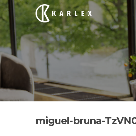
Siirry
suoraan
sisältöön
miguel-bruna-TzVN