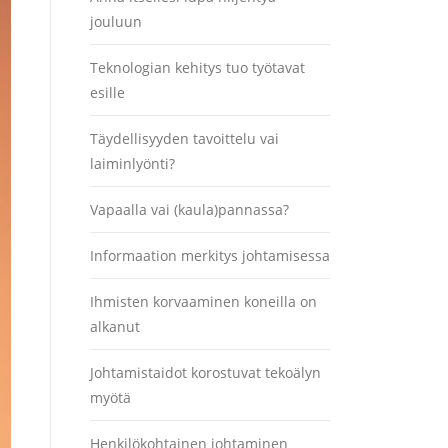
jouluun
Teknologian kehitys tuo työtavat
esille
Täydellisyyden tavoittelu vai
laiminlyönti?
Vapaalla vai (kaula)pannassa?
Informaation merkitys johtamisessa
Ihmisten korvaaminen koneilla on
alkanut
Johtamistaidot korostuvat tekoälyn
myötä
Henkilökohtainen johtaminen