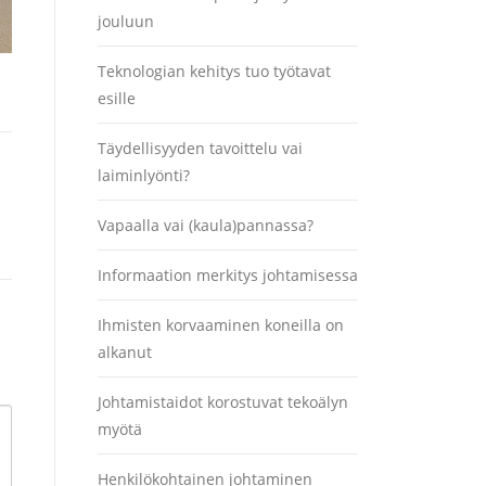
jouluun
Teknologian kehitys tuo työtavat
esille
Täydellisyyden tavoittelu vai
laiminlyönti?
Vapaalla vai (kaula)pannassa?
Informaation merkitys johtamisessa
Ihmisten korvaaminen koneilla on
alkanut
Johtamistaidot korostuvat tekoälyn
myötä
Henkilökohtainen johtaminen