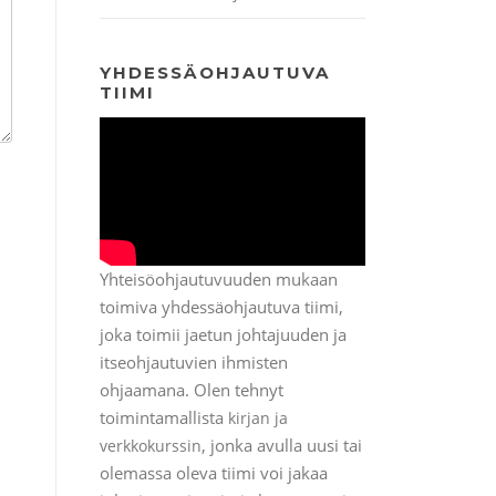
YHDESSÄOHJAUTUVA
TIIMI
Yhteisöohjautuvuuden mukaan
toimiva yhdessäohjautuva tiimi,
joka toimii jaetun johtajuuden ja
itseohjautuvien ihmisten
ohjaamana. Olen tehnyt
toimintamallista
kirjan ja
, jonka avulla uusi tai
verkkokurssin
olemassa oleva tiimi voi jakaa