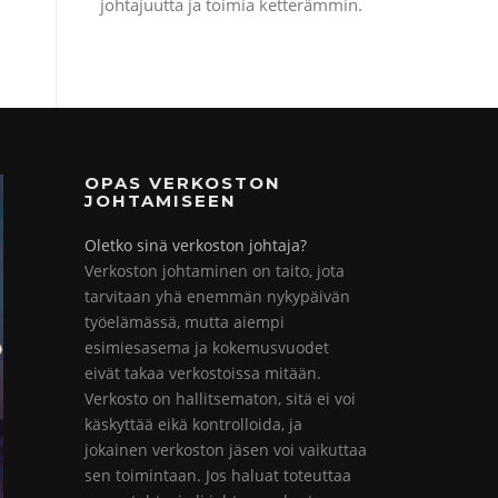
johtajuutta ja toimia ketterämmin.
OPAS VERKOSTON
JOHTAMISEEN
Oletko sinä verkoston johtaja?
Verkoston johtaminen on taito, jota
tarvitaan yhä enemmän nykypäivän
työelämässä, mutta aiempi
esimiesasema ja kokemusvuodet
eivät takaa verkostoissa mitään.
Verkosto on hallitsematon, sitä ei voi
käskyttää eikä kontrolloida, ja
jokainen verkoston jäsen voi vaikuttaa
sen toimintaan. Jos haluat toteuttaa