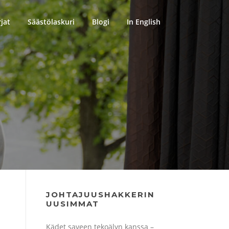
rjat
Säästölaskuri
Blogi
In English
JOHTAJUUSHAKKERIN
UUSIMMAT
Kädet saveen tekoälyn kanssa –