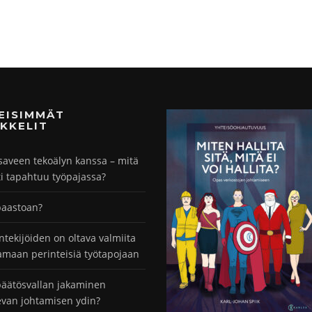
MEISIMMÄT
KKELIT
saveen tekoälyn kanssa – mitä
ti tapahtuu työpajassa?
paastoan?
ntekijöiden on oltava valmiita
maan perinteisiä työtapojaan
äätösvallan jakaminen
evan johtamisen ydin?