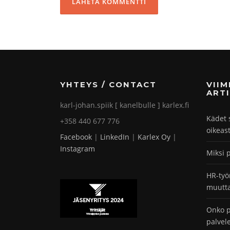
YHTEYS / CONTACT
VII
ARTI
karl-johan.spiik [ kanelbulle ] karlex.fi
Kädet 
+358 440 677 776
oikeas
Facebook
|
LinkedIn
|
Karlex Oy
|
Instagram
Miksi 
HR-työ
muutta
Onko p
palvel