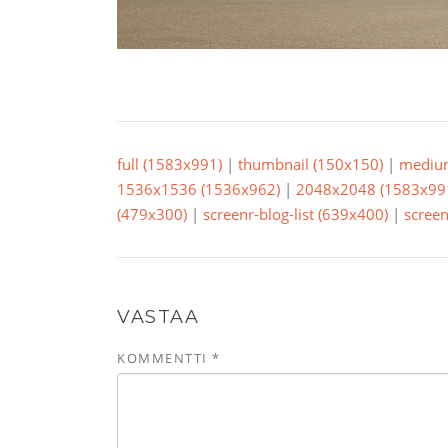
full (1583x991)
|
thumbnail (150x150)
|
mediu
1536x1536 (1536x962)
|
2048x2048 (1583x99
(479x300)
|
screenr-blog-list (639x400)
|
screen
VASTAA
KOMMENTTI
*