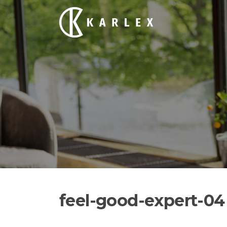
Siirry
suoraan
sisältöön
feel-good-expert-04