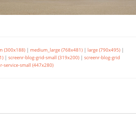
m (300x188)
|
medium_large (768x481)
|
large (790x495)
|
1)
|
screenr-blog-grid-small (319x200)
|
screenr-blog-grid
r-service-small (447x280)