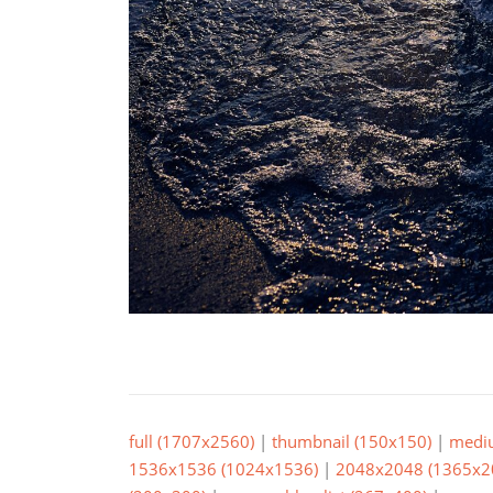
full (1707x2560)
|
thumbnail (150x150)
|
medi
1536x1536 (1024x1536)
|
2048x2048 (1365x2