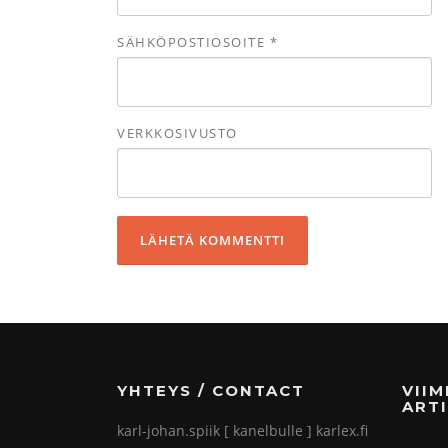
SÄHKÖPOSTIOSOITE
*
VERKKOSIVUSTO
YHTEYS / CONTACT
VII
ARTI
karl-johan.spiik [ kanelbulle ] karlex.fi