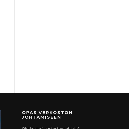
OPAS VERKOSTON
JOHTAMISEEN
Oletko sinä verkoston johtaja?