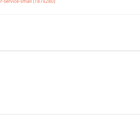
r-service-small (187x280)