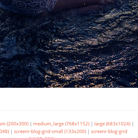
um (200x300)
|
medium_large (768x1152)
|
large (683x1024)
|
048)
|
screenr-blog-grid-small (133x200)
|
screenr-blog-grid