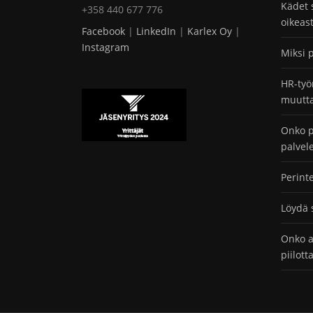
Kädet 
+358 440 677 776
oikeas
Facebook
|
LinkedIn
|
Karlex Oy
|
Instagram
Miksi 
HR-työ
muutta
Onko p
palvel
Perint
Löydä 
Onko a
piilot