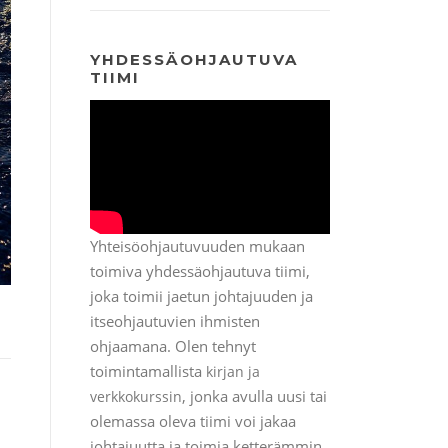
YHDESSÄOHJAUTUVA
TIIMI
Yhteisöohjautuvuuden mukaan
toimiva yhdessäohjautuva tiimi,
joka toimii jaetun johtajuuden ja
itseohjautuvien ihmisten
ohjaamana. Olen tehnyt
toimintamallista
kirjan ja
, jonka avulla uusi tai
verkkokurssin
olemassa oleva tiimi voi jakaa
johtajuutta ja toimia ketterämmin.