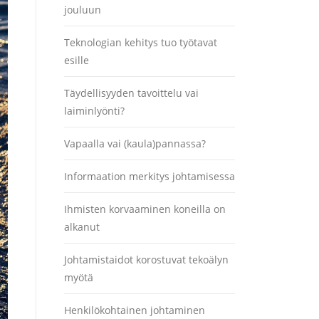
jouluun
Teknologian kehitys tuo työtavat
esille
Täydellisyyden tavoittelu vai
laiminlyönti?
Vapaalla vai (kaula)pannassa?
Informaation merkitys johtamisessa
Ihmisten korvaaminen koneilla on
alkanut
Johtamistaidot korostuvat tekoälyn
myötä
Henkilökohtainen johtaminen