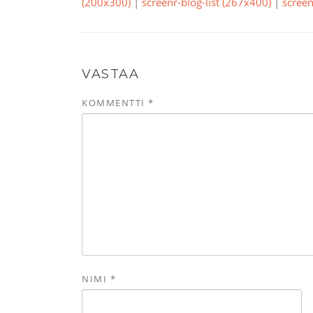
(200x300)
|
screenr-blog-list (267x400)
|
screen
VASTAA
KOMMENTTI
*
NIMI
*