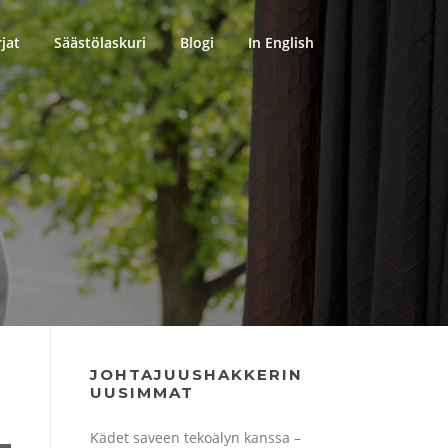
rjat
Säästölaskuri
Blogi
In English
JOHTAJUUSHAKKERIN
UUSIMMAT
Kädet saveen tekoälyn kanssa –