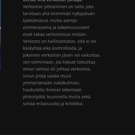
Verkoston johtaminen on taito, jota
tarvitaan yhä enemmän nykypäivän
työelämässä, mutta aiempi
esimiesasema ja kokemusvuodet
eivät takaa verkostoissa mitään.
Verkosto on hallitsematon, sitä ei voi
käskyttää eikä kontrolloida, ja
jokainen verkoston jäsen voi vaikuttaa
sen toimintaan. Jos haluat toteuttaa
oman tahtosi eli johtaa verkostoa,
sinun pitää saada muut
ymmärtämään näkökulmasi,
houkutella ihmiset tekemään
yhteistyötä, kuunnella muita sekä
sietää erilaisuutta ja kritiikkiä.