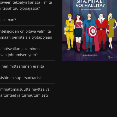
saveen tekoälyn kanssa – mitä
ti tapahtuu työpajassa?
paastoan?
ntekijöiden on oltava valmiita
maan perinteisiä työtapojaan
äätösvallan jakaminen
evan johtamisen ydin?
einen mittaaminen ei riitä
sisäinen supersankarisi
mmattimaisuutta näyttää vai
taa tunteet ja turhautumiset?