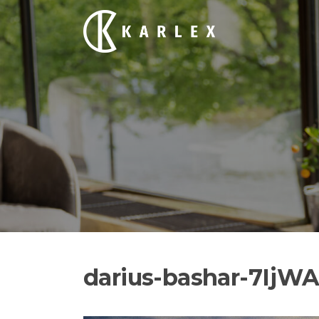
Siirry
suoraan
sisältöön
darius-bashar-7IjW