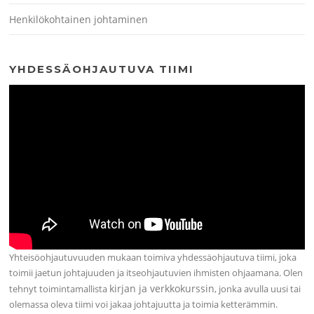
Henkilökohtainen johtaminen
YHDESSÄOHJAUTUVA TIIMI
Yhteisöohjautuvuuden mukaan toimiva yhdessäohjautuva tiimi, joka
toimii jaetun johtajuuden ja itseohjautuvien ihmisten ohjaamana. Olen
kirjan ja verkkokurssin
tehnyt toimintamallista
, jonka avulla uusi tai
olemassa oleva tiimi voi jakaa johtajuutta ja toimia ketterämmin.