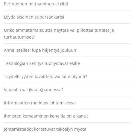
Perinteinen mittaaminen ei riitä
Löydä sisäinen supersankarisi
Onko ammattimaisuutta näyttää vai piilottaa tunteet ja
turhautumiset?
Anna itsellesi lupa hiljentyä jouluun
Teknologian kehitys tuo työtavat esille
Täydellisyyden tavoittelu vai laiminlyönti?
Vapaalla vai (kaula)pannassa?
Informaation merkitys johtamisessa
Ihmisten korvaaminen koneilla on alkanut
Johtamistaidot korostuvat tekoälyn myötä