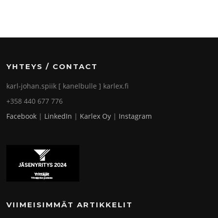
YHTEYS / CONTACT
karl-johan.spiik [ kanelbulle ] karlex.fi
+358 440 677 776
Facebook
|
LinkedIn
|
Karlex Oy
|
Instagram
VIIMEISIMMÄT ARTIKKELIT