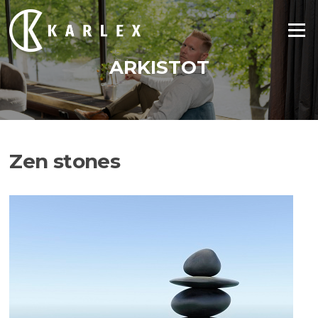
Siirry
suoraan
Valikko
sisältöön
ARKISTOT
Zen stones