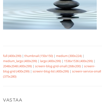
full (400x299)
|
thumbnail (150x150)
|
medium (300x224)
|
medium_large (400x299)
|
large (400x299)
|
1536x1536 (400x299)
|
2048x2048 (400x299)
|
screenr-blog-grid-small (268x200)
|
screenr-
blog-grid (400x299)
|
screenr-blog-list (400x299)
|
screenr-service-small
(375x280)
VASTAA