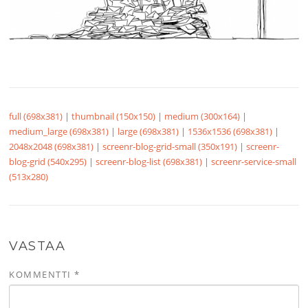
full (698x381)
|
thumbnail (150x150)
|
medium (300x164)
|
medium_large (698x381)
|
large (698x381)
|
1536x1536 (698x381)
|
2048x2048 (698x381)
|
screenr-blog-grid-small (350x191)
|
screenr-
blog-grid (540x295)
|
screenr-blog-list (698x381)
|
screenr-service-small
(513x280)
VASTAA
KOMMENTTI
*