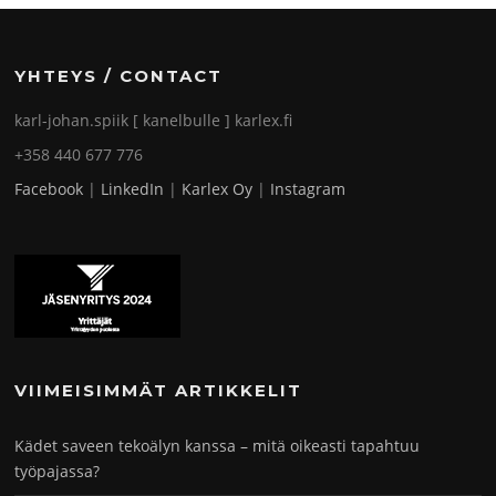
YHTEYS / CONTACT
karl-johan.spiik [ kanelbulle ] karlex.fi
+358 440 677 776
Facebook
|
LinkedIn
|
Karlex Oy
|
Instagram
VIIMEISIMMÄT ARTIKKELIT
Kädet saveen tekoälyn kanssa – mitä oikeasti tapahtuu
työpajassa?