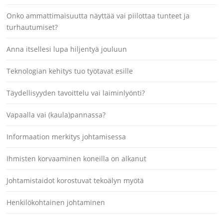
Onko ammattimaisuutta näyttää vai piilottaa tunteet ja
turhautumiset?
Anna itsellesi lupa hiljentyä jouluun
Teknologian kehitys tuo työtavat esille
Täydellisyyden tavoittelu vai laiminlyönti?
Vapaalla vai (kaula)pannassa?
Informaation merkitys johtamisessa
Ihmisten korvaaminen koneilla on alkanut
Johtamistaidot korostuvat tekoälyn myötä
Henkilökohtainen johtaminen