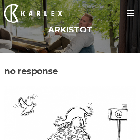
Siirry
suoraan
Valikko
sisältöön
ARKISTOT
no response