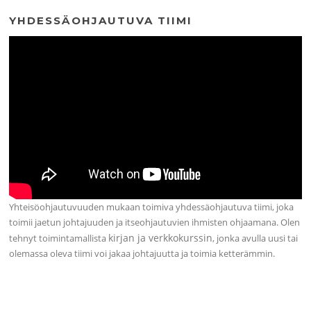
YHDESSÄOHJAUTUVA TIIMI
Yhteisöohjautuvuuden mukaan toimiva yhdessäohjautuva tiimi, joka
toimii jaetun johtajuuden ja itseohjautuvien ihmisten ohjaamana. Olen
kirjan ja verkkokurssin
tehnyt toimintamallista
, jonka avulla uusi tai
olemassa oleva tiimi voi jakaa johtajuutta ja toimia ketterämmin.