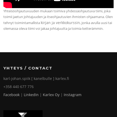
Yhteisöohjautuvuuden mukaan toimiva yhdessäohjautuva tiimi, joka
toimii jaetun johtajuuden ja itseohjautuvien ihmisten ohjaamana. Olen
kirjan ja verkkokurssin
tehnyt toimintamallista
, jonka avulla uusi tai
olemassa oleva tiimi voi jakaa johtajuutta ja toimia ketterämmin.
YHTEYS / CONTACT
karl-johan.spiik [ kanelbulle ] karlex.fi
+358 440 677 776
Facebook
|
LinkedIn
|
Karlex Oy
|
Instagram