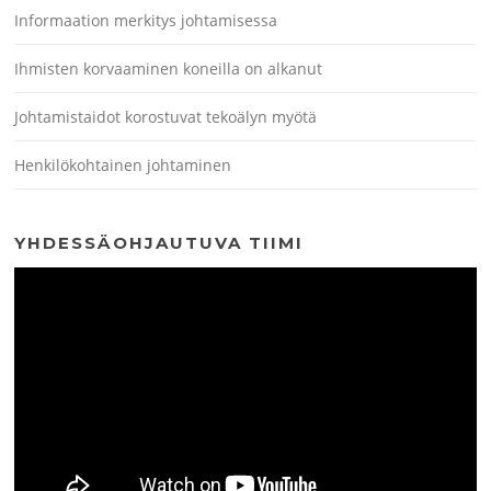
Informaation merkitys johtamisessa
Ihmisten korvaaminen koneilla on alkanut
Johtamistaidot korostuvat tekoälyn myötä
Henkilökohtainen johtaminen
YHDESSÄOHJAUTUVA TIIMI