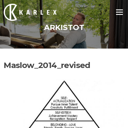
Siirry
suoraan
Valikko
sisältöön
ARKISTOT
Maslow_2014_revised