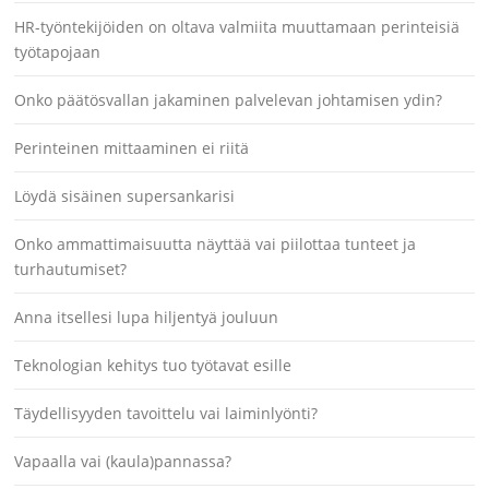
HR-työntekijöiden on oltava valmiita muuttamaan perinteisiä
työtapojaan
Onko päätösvallan jakaminen palvelevan johtamisen ydin?
Perinteinen mittaaminen ei riitä
Löydä sisäinen supersankarisi
Onko ammattimaisuutta näyttää vai piilottaa tunteet ja
turhautumiset?
Anna itsellesi lupa hiljentyä jouluun
Teknologian kehitys tuo työtavat esille
Täydellisyyden tavoittelu vai laiminlyönti?
Vapaalla vai (kaula)pannassa?