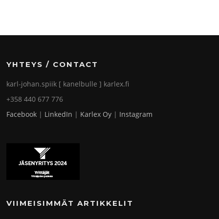
YHTEYS / CONTACT
karl-johan.spiik [ kanelbulle ] karlex.fi
+358 440 677 776
Facebook
|
LinkedIn
|
Karlex Oy
|
Instagram
VIIMEISIMMÄT ARTIKKELIT