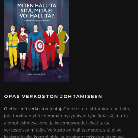
OPAS VERKOSTON JOHTAMISEEN
Oletko sinä verkoston johtaja?
Verkoston johtaminen on taito,
jota tarvitaan yhä enemmän nykypäivän työelämässä, mutta
aiempi esimiesasema ja kokemusvuodet eivät takaa
verkostoissa mitään. Verkosto on hallitsematon, sitä ei voi
käskyttää eikä kontrolloida, ja jokainen verkoston jäsen voi