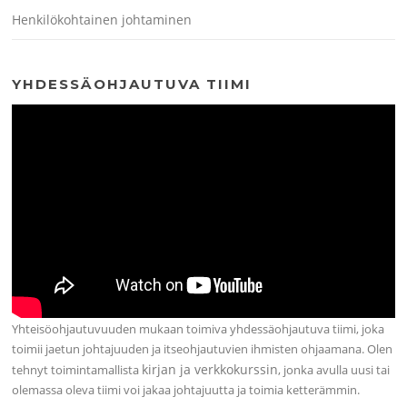
Henkilökohtainen johtaminen
YHDESSÄOHJAUTUVA TIIMI
Yhteisöohjautuvuuden mukaan toimiva yhdessäohjautuva tiimi, joka
toimii jaetun johtajuuden ja itseohjautuvien ihmisten ohjaamana. Olen
kirjan ja verkkokurssin
tehnyt toimintamallista
, jonka avulla uusi tai
olemassa oleva tiimi voi jakaa johtajuutta ja toimia ketterämmin.