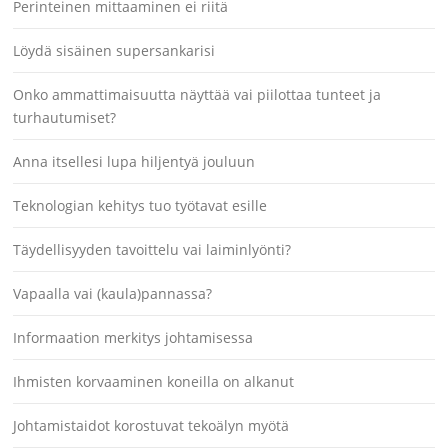
Perinteinen mittaaminen ei riitä
Löydä sisäinen supersankarisi
Onko ammattimaisuutta näyttää vai piilottaa tunteet ja
turhautumiset?
Anna itsellesi lupa hiljentyä jouluun
Teknologian kehitys tuo työtavat esille
Täydellisyyden tavoittelu vai laiminlyönti?
Vapaalla vai (kaula)pannassa?
Informaation merkitys johtamisessa
Ihmisten korvaaminen koneilla on alkanut
Johtamistaidot korostuvat tekoälyn myötä