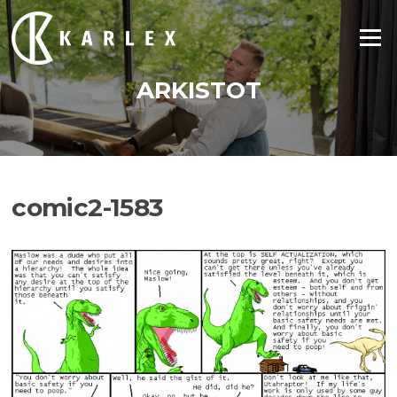
Siirry
suoraan
Valikko
sisältöön
ARKISTOT
comic2-1583