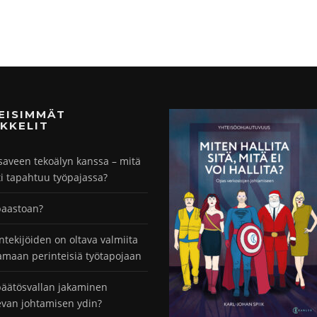
MEISIMMÄT
KKELIT
saveen tekoälyn kanssa – mitä
ti tapahtuu työpajassa?
paastoan?
ntekijöiden on oltava valmiita
maan perinteisiä työtapojaan
äätösvallan jakaminen
evan johtamisen ydin?