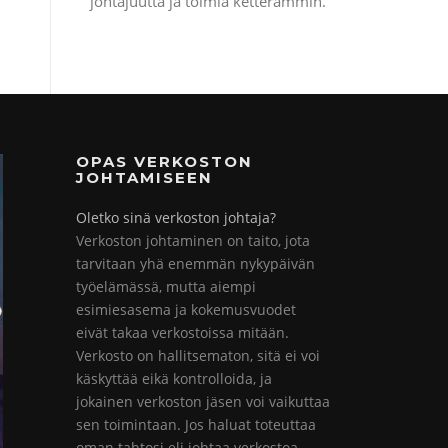
johtajuutta ja toimia ketterämmin.
OPAS VERKOSTON
JOHTAMISEEN
Oletko sinä verkoston johtaja?
Verkoston johtaminen on taito, jota
tarvitaan yhä enemmän nykypäivän
työelämässä, mutta aiempi
esimiesasema ja kokemusvuodet
eivät takaa verkostoissa mitään.
Verkosto on hallitsematon, sitä ei voi
käskyttää eikä kontrolloida, ja
jokainen verkoston jäsen voi vaikuttaa
sen toimintaan. Jos haluat toteuttaa
oman tahtosi eli johtaa verkostoa,