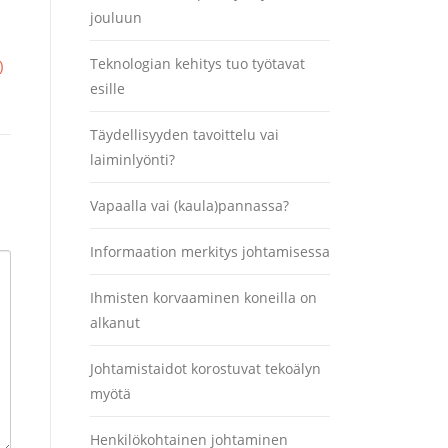
jouluun
Teknologian kehitys tuo työtavat
)
esille
Täydellisyyden tavoittelu vai
laiminlyönti?
Vapaalla vai (kaula)pannassa?
Informaation merkitys johtamisessa
Ihmisten korvaaminen koneilla on
alkanut
Johtamistaidot korostuvat tekoälyn
myötä
Henkilökohtainen johtaminen