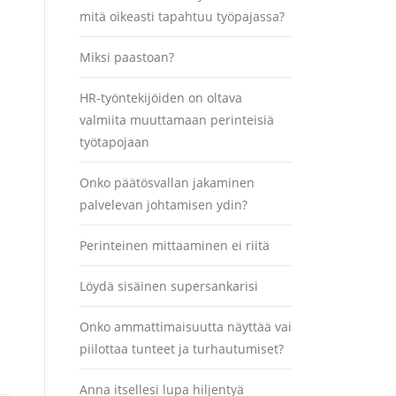
mitä oikeasti tapahtuu työpajassa?
Miksi paastoan?
HR-työntekijöiden on oltava
valmiita muuttamaan perinteisiä
työtapojaan
Onko päätösvallan jakaminen
palvelevan johtamisen ydin?
Perinteinen mittaaminen ei riitä
Löydä sisäinen supersankarisi
Onko ammattimaisuutta näyttää vai
piilottaa tunteet ja turhautumiset?
Anna itsellesi lupa hiljentyä