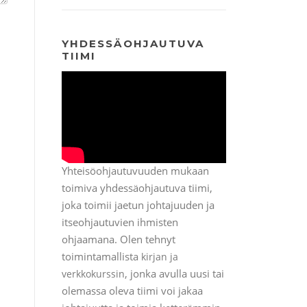
YHDESSÄOHJAUTUVA
TIIMI
Yhteisöohjautuvuuden mukaan
toimiva yhdessäohjautuva tiimi,
joka toimii jaetun johtajuuden ja
itseohjautuvien ihmisten
ohjaamana. Olen tehnyt
toimintamallista
kirjan ja
, jonka avulla uusi tai
verkkokurssin
olemassa oleva tiimi voi jakaa