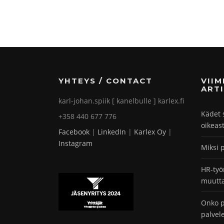
YHTEYS / CONTACT
VII
ARTI
karl-johan.spiik [ kanelbulle ] karlex.fi
Kädet 
+358 440 677 776
oikeas
Facebook
|
LinkedIn
|
Karlex Oy
|
Instagram
Miksi 
HR-työ
muutta
Onko p
palvel