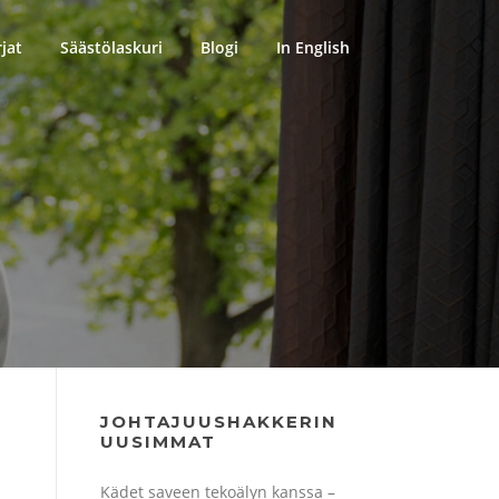
rjat
Säästölaskuri
Blogi
In English
JOHTAJUUSHAKKERIN
UUSIMMAT
Kädet saveen tekoälyn kanssa –