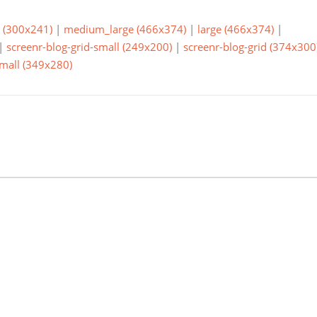
(300x241)
|
medium_large (466x374)
|
large (466x374)
|
|
screenr-blog-grid-small (249x200)
|
screenr-blog-grid (374x300
small (349x280)