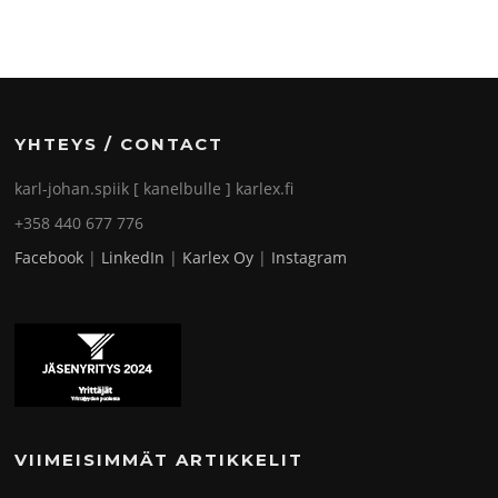
YHTEYS / CONTACT
karl-johan.spiik [ kanelbulle ] karlex.fi
+358 440 677 776
Facebook
|
LinkedIn
|
Karlex Oy
|
Instagram
VIIMEISIMMÄT ARTIKKELIT