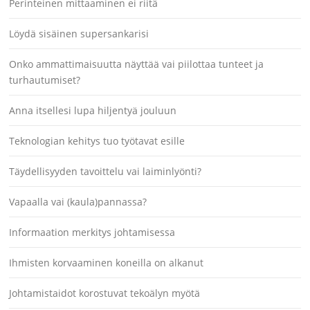
Perinteinen mittaaminen ei riitä
Löydä sisäinen supersankarisi
Onko ammattimaisuutta näyttää vai piilottaa tunteet ja
turhautumiset?
Anna itsellesi lupa hiljentyä jouluun
Teknologian kehitys tuo työtavat esille
Täydellisyyden tavoittelu vai laiminlyönti?
Vapaalla vai (kaula)pannassa?
Informaation merkitys johtamisessa
Ihmisten korvaaminen koneilla on alkanut
Johtamistaidot korostuvat tekoälyn myötä