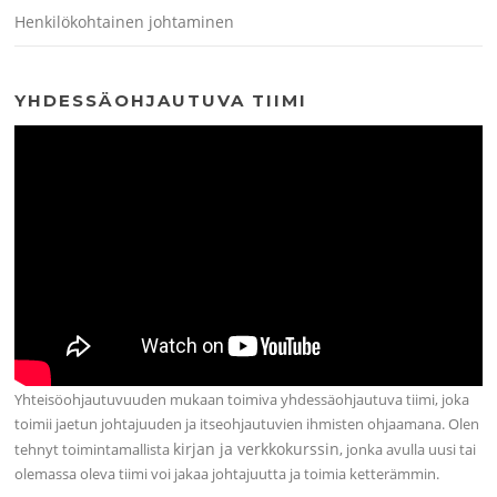
Henkilökohtainen johtaminen
YHDESSÄOHJAUTUVA TIIMI
Yhteisöohjautuvuuden mukaan toimiva yhdessäohjautuva tiimi, joka
toimii jaetun johtajuuden ja itseohjautuvien ihmisten ohjaamana. Olen
kirjan ja verkkokurssin
tehnyt toimintamallista
, jonka avulla uusi tai
olemassa oleva tiimi voi jakaa johtajuutta ja toimia ketterämmin.