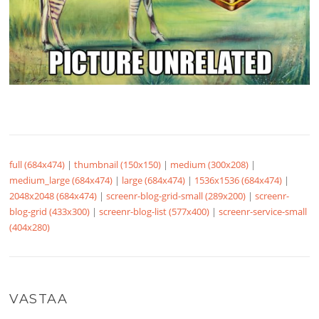
full (684x474)
|
thumbnail (150x150)
|
medium (300x208)
|
medium_large (684x474)
|
large (684x474)
|
1536x1536 (684x474)
|
2048x2048 (684x474)
|
screenr-blog-grid-small (289x200)
|
screenr-
blog-grid (433x300)
|
screenr-blog-list (577x400)
|
screenr-service-small
(404x280)
VASTAA