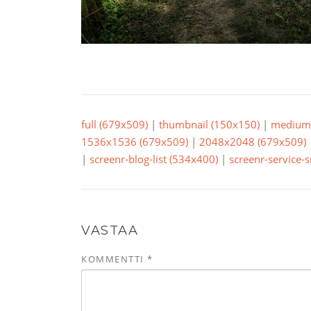
full (679x509)
|
thumbnail (150x150)
|
medium 
1536x1536 (679x509)
|
2048x2048 (679x509)
|
screenr-blog-list (534x400)
|
screenr-service-
VASTAA
KOMMENTTI
*