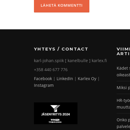
YHTEYS / CONTACT
VII
ARTI
karl-johan.spiik [ kanelbulle ] karlex.fi
Kädet 
+358 440 677 776
oikeas
Facebook
|
LinkedIn
|
Karlex Oy
|
Instagram
Miksi 
HR-työ
muutta
Onko p
palvel