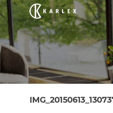
Siirry
suoraan
sisältöön
IMG_20150613_13073