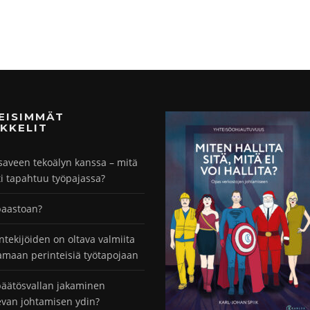
MEISIMMÄT
KKELIT
saveen tekoälyn kanssa – mitä
ti tapahtuu työpajassa?
paastoan?
ntekijöiden on oltava valmiita
maan perinteisiä työtapojaan
äätösvallan jakaminen
evan johtamisen ydin?