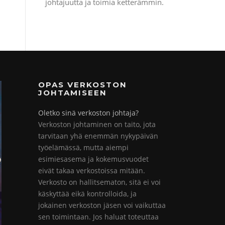
johtajuutta ja toimia ketterämmin.
OPAS VERKOSTON
JOHTAMISEEN
Oletko sinä verkoston johtaja?
Verkoston johtaminen on taito, jota
tarvitaan yhä enemmän nykypäivän
työelämässä, mutta aiempi
esimiesasema ja kokemusvuodet
eivät takaa verkostoissa mitään.
Verkosto on hallitsematon, sitä ei voi
käskyttää eikä kontrolloida, ja
jokainen verkoston jäsen voi vaikuttaa
sen toimintaan. Jos haluat toteuttaa