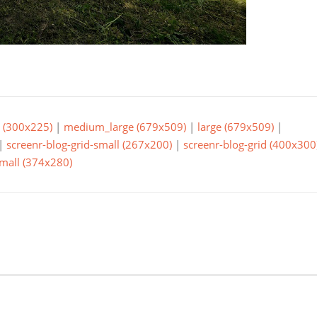
(300x225)
|
medium_large (679x509)
|
large (679x509)
|
|
screenr-blog-grid-small (267x200)
|
screenr-blog-grid (400x300
small (374x280)