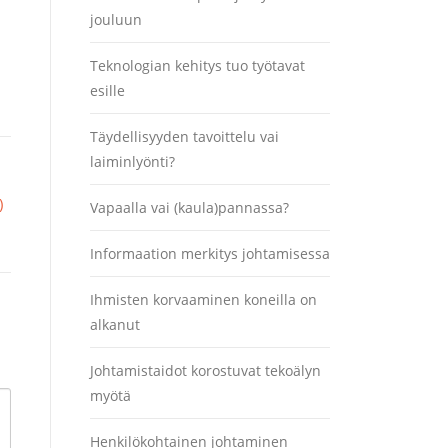
jouluun
Teknologian kehitys tuo työtavat
esille
Täydellisyyden tavoittelu vai
laiminlyönti?
)
Vapaalla vai (kaula)pannassa?
Informaation merkitys johtamisessa
Ihmisten korvaaminen koneilla on
alkanut
Johtamistaidot korostuvat tekoälyn
myötä
Henkilökohtainen johtaminen