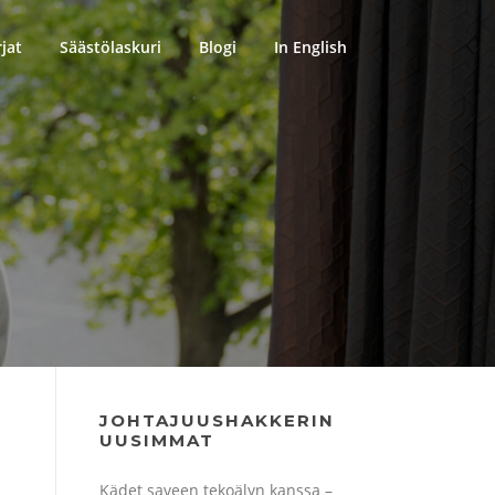
rjat
Säästölaskuri
Blogi
In English
JOHTAJUUSHAKKERIN
UUSIMMAT
Kädet saveen tekoälyn kanssa –