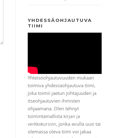
YHDESSÄOHJAUTUVA
TIIMI
Yhteisöohjautuvuuden mukaan
toimiva yhdessäohjautuva tiimi,
joka toimii jaetun johtajuuden ja
itseohjautuvien ihmisten
ohjaamana. Olen tehnyt
toimintamallista
kirjan ja
, jonka avulla uusi tai
verkkokurssin
olemassa oleva tiimi voi jakaa