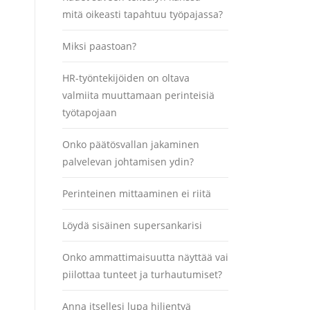
mitä oikeasti tapahtuu työpajassa?
Miksi paastoan?
HR-työntekijöiden on oltava
valmiita muuttamaan perinteisiä
työtapojaan
Onko päätösvallan jakaminen
palvelevan johtamisen ydin?
Perinteinen mittaaminen ei riitä
Löydä sisäinen supersankarisi
Onko ammattimaisuutta näyttää vai
piilottaa tunteet ja turhautumiset?
Anna itsellesi lupa hiljentyä