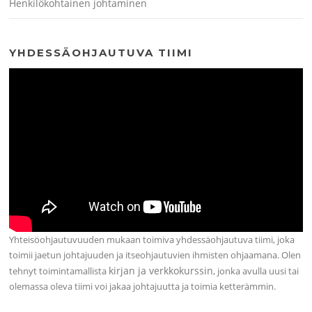
Henkilökohtainen johtaminen
YHDESSÄOHJAUTUVA TIIMI
Yhteisöohjautuvuuden mukaan toimiva yhdessäohjautuva tiimi, joka
toimii jaetun johtajuuden ja itseohjautuvien ihmisten ohjaamana. Olen
kirjan ja verkkokurssin
tehnyt toimintamallista
, jonka avulla uusi tai
olemassa oleva tiimi voi jakaa johtajuutta ja toimia ketterämmin.