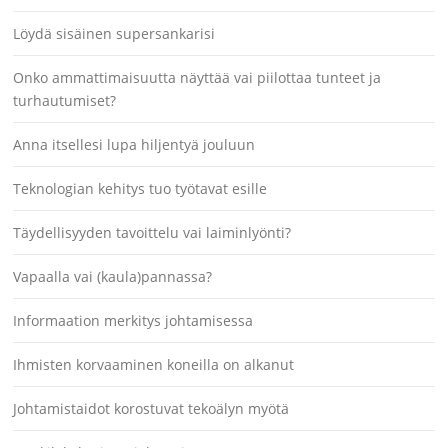
Löydä sisäinen supersankarisi
Onko ammattimaisuutta näyttää vai piilottaa tunteet ja
turhautumiset?
Anna itsellesi lupa hiljentyä jouluun
Teknologian kehitys tuo työtavat esille
Täydellisyyden tavoittelu vai laiminlyönti?
Vapaalla vai (kaula)pannassa?
Informaation merkitys johtamisessa
Ihmisten korvaaminen koneilla on alkanut
Johtamistaidot korostuvat tekoälyn myötä