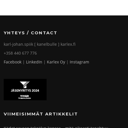
YHTEYS / CONTACT
karl-johan.spiik [ kanelbulle ] karlex.fi
+358 440 677 776
Facebook
|
LinkedIn
|
Karlex Oy
|
Instagram
VIIMEISIMMÄT ARTIKKELIT