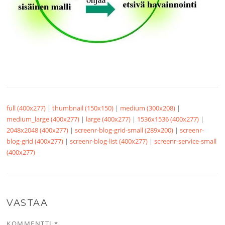
full (400x277)
|
thumbnail (150x150)
|
medium (300x208)
|
medium_large (400x277)
|
large (400x277)
|
1536x1536 (400x277)
|
2048x2048 (400x277)
|
screenr-blog-grid-small (289x200)
|
screenr-
blog-grid (400x277)
|
screenr-blog-list (400x277)
|
screenr-service-small
(400x277)
VASTAA
KOMMENTTI
*