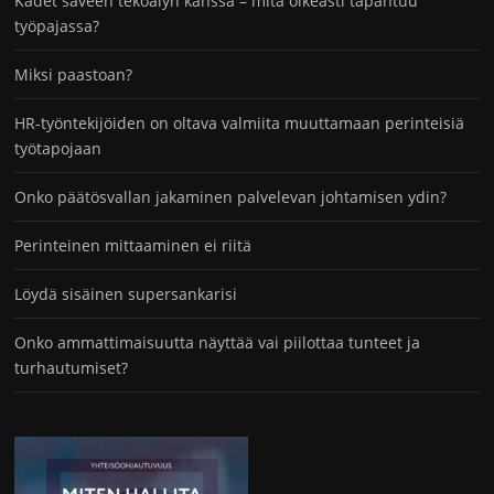
Kädet saveen tekoälyn kanssa – mitä oikeasti tapahtuu
työpajassa?
Miksi paastoan?
HR-työntekijöiden on oltava valmiita muuttamaan perinteisiä
työtapojaan
Onko päätösvallan jakaminen palvelevan johtamisen ydin?
Perinteinen mittaaminen ei riitä
Löydä sisäinen supersankarisi
Onko ammattimaisuutta näyttää vai piilottaa tunteet ja
turhautumiset?