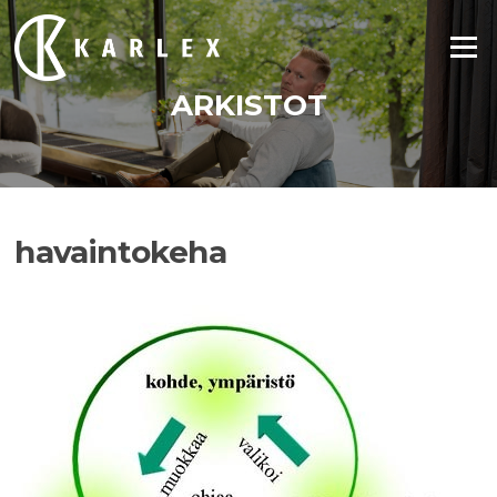
Siirry
suoraan
Valikko
sisältöön
ARKISTOT
havaintokeha