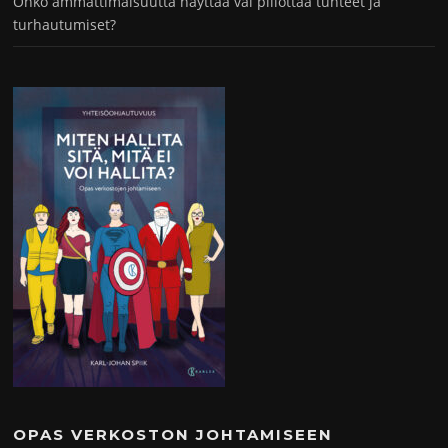
Onko ammattimaisuutta näyttää vai piilottaa tunteet ja
turhautumiset?
OPAS VERKOSTON JOHTAMISEEN