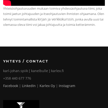
Yhteisöohjautuvuuden mukaan toimiva yhdessäohjautuva tiimi, joka
toimii jaetun johtajuuden ja itseohjautuvien ihmisten ohjaamana. Olen
kirjan ja verkkokurssin
tehnyt toimintamallista
, jonka avulla uusi tai
olemassa oleva tiimi voi jakaa johtajuutta ja toimia ketterämmin.
YHTEYS / CONTACT
karl-johan.spiik [ kanelbulle ] karlex.fi
+358 440 677 776
Facebook
|
LinkedIn
|
Karlex Oy
|
Instagram