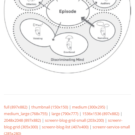
full (897x882)
|
thumbnail (150x150)
|
medium (300x295)
|
medium_large (768x755)
|
large (790x777)
|
1536x1536 (897x882)
|
2048x2048 (897x882)
|
screenr-blog-grid-small (203x200)
|
screenr-
blog-grid (305x300)
|
screenr-blog-list (407x400)
|
screenr-service-small
(285x280)