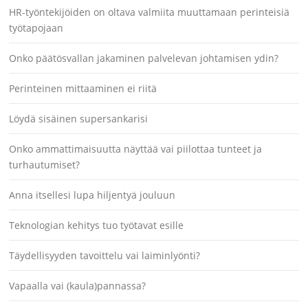
HR-työntekijöiden on oltava valmiita muuttamaan perinteisiä
työtapojaan
Onko päätösvallan jakaminen palvelevan johtamisen ydin?
Perinteinen mittaaminen ei riitä
Löydä sisäinen supersankarisi
Onko ammattimaisuutta näyttää vai piilottaa tunteet ja
turhautumiset?
Anna itsellesi lupa hiljentyä jouluun
Teknologian kehitys tuo työtavat esille
Täydellisyyden tavoittelu vai laiminlyönti?
Vapaalla vai (kaula)pannassa?