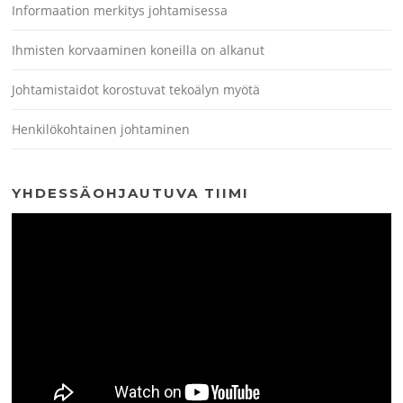
Informaation merkitys johtamisessa
Ihmisten korvaaminen koneilla on alkanut
Johtamistaidot korostuvat tekoälyn myötä
Henkilökohtainen johtaminen
YHDESSÄOHJAUTUVA TIIMI