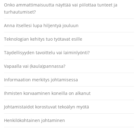
Onko ammattimaisuutta näyttää vai piilottaa tunteet ja
turhautumiset?
Anna itsellesi lupa hiljentyä jouluun
Teknologian kehitys tuo työtavat esille
Täydellisyyden tavoittelu vai laiminlyönti?
Vapaalla vai (kaula)pannassa?
Informaation merkitys johtamisessa
Ihmisten korvaaminen koneilla on alkanut
Johtamistaidot korostuvat tekoälyn myötä
Henkilökohtainen johtaminen