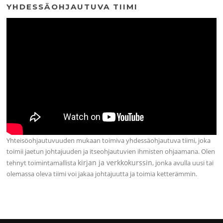
YHDESSÄOHJAUTUVA TIIMI
Yhteisöohjautuvuuden mukaan toimiva yhdessäohjautuva tiimi, joka
toimii jaetun johtajuuden ja itseohjautuvien ihmisten ohjaamana. Olen
kirjan ja verkkokurssin
tehnyt toimintamallista
, jonka avulla uusi tai
olemassa oleva tiimi voi jakaa johtajuutta ja toimia ketterämmin.