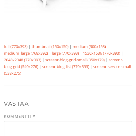
full (770x393)
|
thumbnail (150x150)
|
medium (300x153)
|
medium_large (768x392)
|
large (770x393)
|
1536x1536 (770x393)
|
2048x2048 (770x393)
|
screenr-blog-grid-small (350x179)
|
screenr-
blog-grid (540x276)
|
screenr-blog-list (770x393)
|
screenr-service-small
(538x275)
VASTAA
KOMMENTTI
*