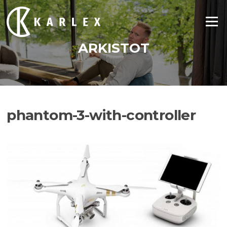
Siirry
suoraan
Valikko
sisältöön
ARKISTOT
phantom-3-with-controller