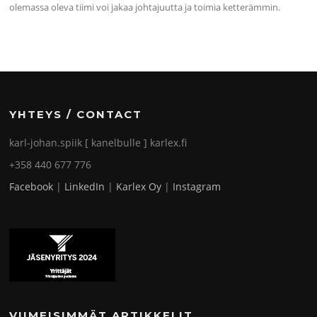
olemassa oleva tiimi voi jakaa johtajuutta ja toimia ketterämmin.
YHTEYS / CONTACT
karl-johan.spiik [ kanelbulle ] karlex.fi
+358 440 677 776
Facebook
|
LinkedIn
|
Karlex Oy
|
Instagram
VIIMEISIMMÄT ARTIKKELIT