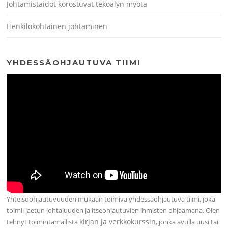
Johtamistaidot korostuvat tekoälyn myötä
Henkilökohtainen johtaminen
YHDESSÄOHJAUTUVA TIIMI
Yhteisöohjautuvuuden mukaan toimiva yhdessäohjautuva tiimi, joka
toimii jaetun johtajuuden ja itseohjautuvien ihmisten ohjaamana. Olen
kirjan ja verkkokurssin
tehnyt toimintamallista
, jonka avulla uusi tai