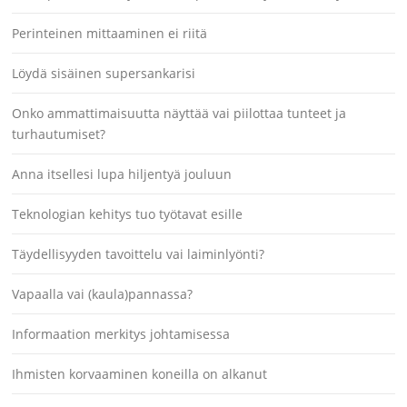
Perinteinen mittaaminen ei riitä
Löydä sisäinen supersankarisi
Onko ammattimaisuutta näyttää vai piilottaa tunteet ja
turhautumiset?
Anna itsellesi lupa hiljentyä jouluun
Teknologian kehitys tuo työtavat esille
Täydellisyyden tavoittelu vai laiminlyönti?
Vapaalla vai (kaula)pannassa?
Informaation merkitys johtamisessa
Ihmisten korvaaminen koneilla on alkanut