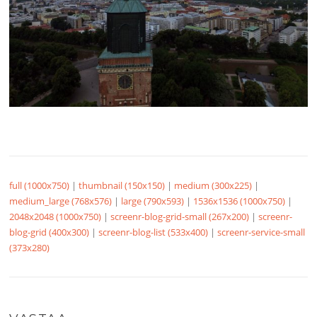
full (1000x750)
|
thumbnail (150x150)
|
medium (300x225)
|
medium_large (768x576)
|
large (790x593)
|
1536x1536 (1000x750)
|
2048x2048 (1000x750)
|
screenr-blog-grid-small (267x200)
|
screenr-
blog-grid (400x300)
|
screenr-blog-list (533x400)
|
screenr-service-small
(373x280)