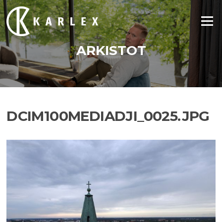
Siirry
suoraan
Valikko
sisältöön
ARKISTOT
DCIM100MEDIADJI_0025.JPG