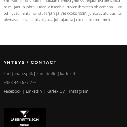
Yhteisöohjautuvuuden mukaan toimiva yhdessäohjautuva tiimi, joka
toimii jaetun johtajuuden ja itseohjautuvien ihmisten ohjaamana. Olen
kirjan ja verkkokurssin
tehnyt toimintamallista
, jonka avulla uusi tai
olemassa oleva tiimi voi jakaa johtajuutta ja toimia ketterämmin.
YHTEYS / CONTACT
karl-johan.spiik [ kanelbulle ] karlex.fi
+358 440 677 776
Facebook
|
LinkedIn
|
Karlex Oy
|
Instagram