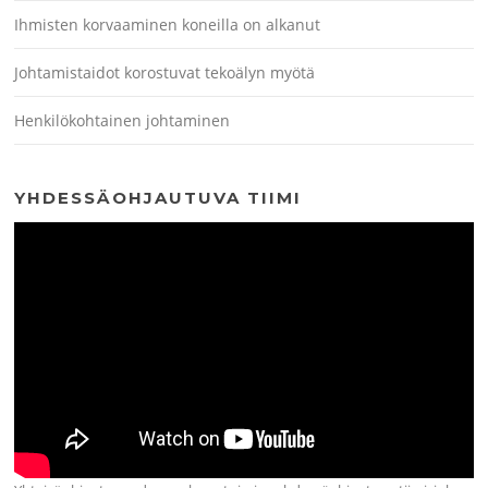
Ihmisten korvaaminen koneilla on alkanut
Johtamistaidot korostuvat tekoälyn myötä
Henkilökohtainen johtaminen
YHDESSÄOHJAUTUVA TIIMI