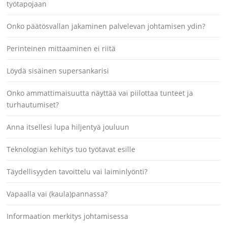
työtapojaan
Onko päätösvallan jakaminen palvelevan johtamisen ydin?
Perinteinen mittaaminen ei riitä
Löydä sisäinen supersankarisi
Onko ammattimaisuutta näyttää vai piilottaa tunteet ja
turhautumiset?
Anna itsellesi lupa hiljentyä jouluun
Teknologian kehitys tuo työtavat esille
Täydellisyyden tavoittelu vai laiminlyönti?
Vapaalla vai (kaula)pannassa?
Informaation merkitys johtamisessa