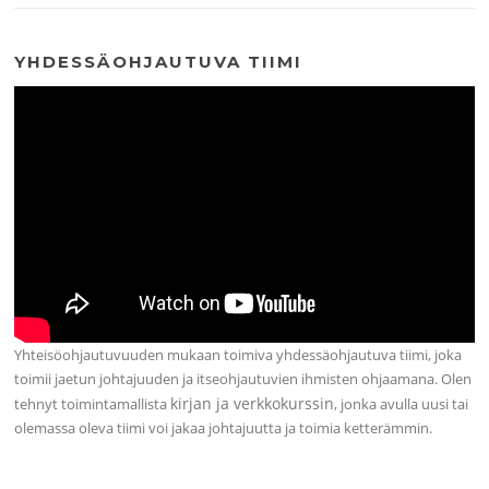
YHDESSÄOHJAUTUVA TIIMI
Yhteisöohjautuvuuden mukaan toimiva yhdessäohjautuva tiimi, joka
toimii jaetun johtajuuden ja itseohjautuvien ihmisten ohjaamana. Olen
kirjan ja verkkokurssin
tehnyt toimintamallista
, jonka avulla uusi tai
olemassa oleva tiimi voi jakaa johtajuutta ja toimia ketterämmin.