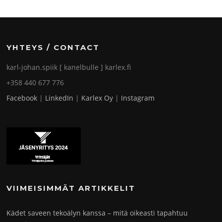
YHTEYS / CONTACT
karl-johan.spiik [ kanelbulle ] karlex.fi
+358 440 677 776
Facebook
|
LinkedIn
|
Karlex Oy
|
Instagram
VIIMEISIMMÄT ARTIKKELIT
Kädet saveen tekoälyn kanssa – mitä oikeasti tapahtuu