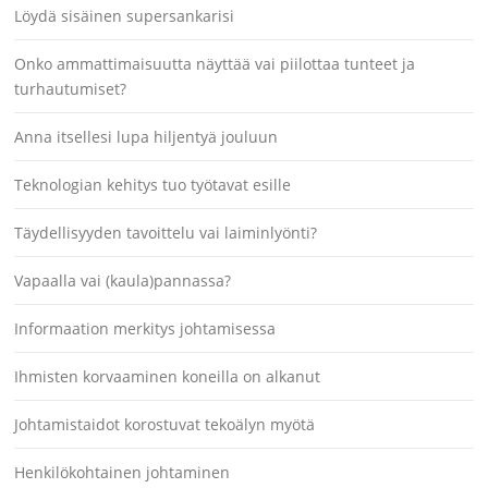
Löydä sisäinen supersankarisi
Onko ammattimaisuutta näyttää vai piilottaa tunteet ja
turhautumiset?
Anna itsellesi lupa hiljentyä jouluun
Teknologian kehitys tuo työtavat esille
Täydellisyyden tavoittelu vai laiminlyönti?
Vapaalla vai (kaula)pannassa?
Informaation merkitys johtamisessa
Ihmisten korvaaminen koneilla on alkanut
Johtamistaidot korostuvat tekoälyn myötä
Henkilökohtainen johtaminen