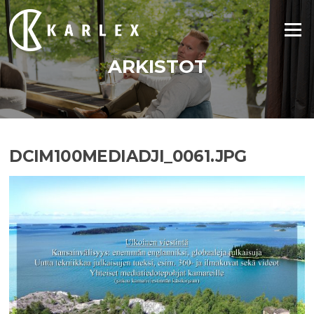
Siirry
suoraan
Valikko
sisältöön
ARKISTOT
DCIM100MEDIADJI_0061.JPG