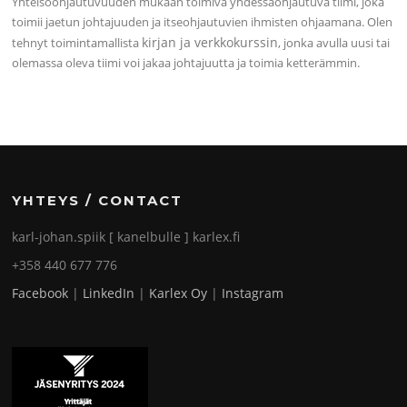
Yhteisöohjautuvuuden mukaan toimiva yhdessäohjautuva tiimi, joka
toimii jaetun johtajuuden ja itseohjautuvien ihmisten ohjaamana. Olen
kirjan ja verkkokurssin
tehnyt toimintamallista
, jonka avulla uusi tai
olemassa oleva tiimi voi jakaa johtajuutta ja toimia ketterämmin.
YHTEYS / CONTACT
karl-johan.spiik [ kanelbulle ] karlex.fi
+358 440 677 776
Facebook
|
LinkedIn
|
Karlex Oy
|
Instagram