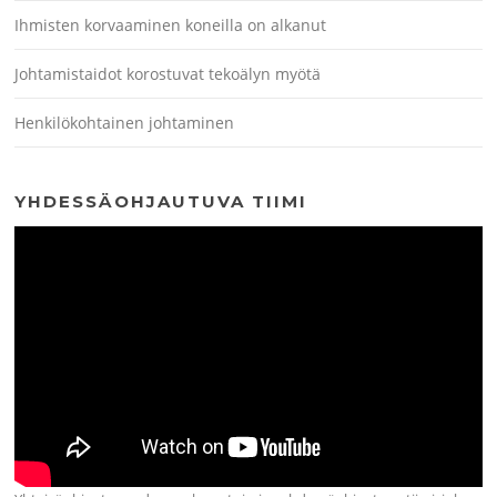
Ihmisten korvaaminen koneilla on alkanut
Johtamistaidot korostuvat tekoälyn myötä
Henkilökohtainen johtaminen
YHDESSÄOHJAUTUVA TIIMI