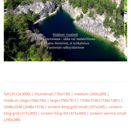
full (3112x3000)
|
thumbnail (150x150)
|
medium (300x289)
|
medium_large (768x740)
|
large (790x761)
|
1536x1536 (1536x1481)
|
2048x2048 (2048x1974)
|
screenr-blog-grid-small (207x200)
|
screenr-
blog-grid (311x300)
|
screenr-blog-list (415x400)
|
screenr-service-small
(290x280)