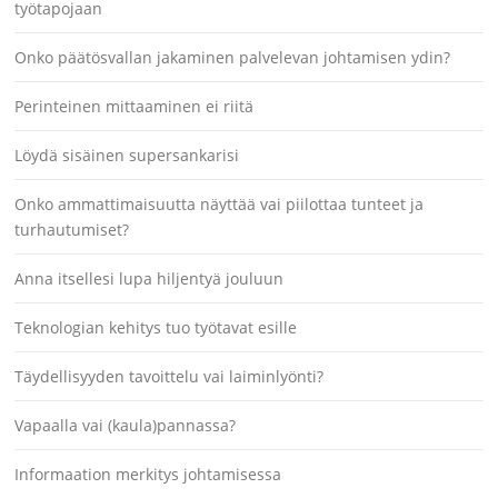
työtapojaan
Onko päätösvallan jakaminen palvelevan johtamisen ydin?
Perinteinen mittaaminen ei riitä
Löydä sisäinen supersankarisi
Onko ammattimaisuutta näyttää vai piilottaa tunteet ja
turhautumiset?
Anna itsellesi lupa hiljentyä jouluun
Teknologian kehitys tuo työtavat esille
Täydellisyyden tavoittelu vai laiminlyönti?
Vapaalla vai (kaula)pannassa?
Informaation merkitys johtamisessa