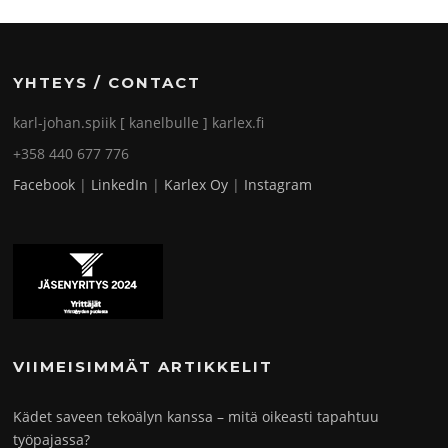
YHTEYS / CONTACT
karl-johan.spiik [ kanelbulle ] karlex.fi
+358 440 677 776
Facebook
|
LinkedIn
|
Karlex Oy
|
Instagram
VIIMEISIMMÄT ARTIKKELIT
Kädet saveen tekoälyn kanssa – mitä oikeasti tapahtuu
työpajassa?