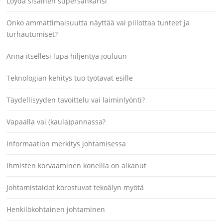
Löydä sisäinen supersankarisi
Onko ammattimaisuutta näyttää vai piilottaa tunteet ja
turhautumiset?
Anna itsellesi lupa hiljentyä jouluun
Teknologian kehitys tuo työtavat esille
Täydellisyyden tavoittelu vai laiminlyönti?
Vapaalla vai (kaula)pannassa?
Informaation merkitys johtamisessa
Ihmisten korvaaminen koneilla on alkanut
Johtamistaidot korostuvat tekoälyn myötä
Henkilökohtainen johtaminen