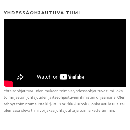
YHDESSÄOHJAUTUVA TIIMI
Yhteisöohjautuvuuden mukaan toimiva yhdessäohjautuva tiimi, joka
toimii jaetun johtajuuden ja itseohjautuvien ihmisten ohjaamana. Olen
kirjan ja verkkokurssin
tehnyt toimintamallista
, jonka avulla uusi tai
olemassa oleva tiimi voi jakaa johtajuutta ja toimia ketterämmin.