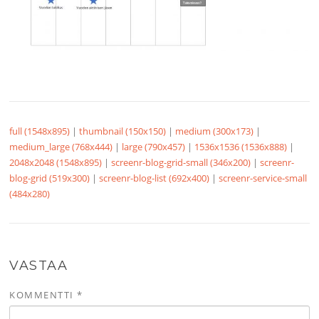
full (1548x895)
|
thumbnail (150x150)
|
medium (300x173)
|
medium_large (768x444)
|
large (790x457)
|
1536x1536 (1536x888)
|
2048x2048 (1548x895)
|
screenr-blog-grid-small (346x200)
|
screenr-
blog-grid (519x300)
|
screenr-blog-list (692x400)
|
screenr-service-small
(484x280)
VASTAA
KOMMENTTI
*