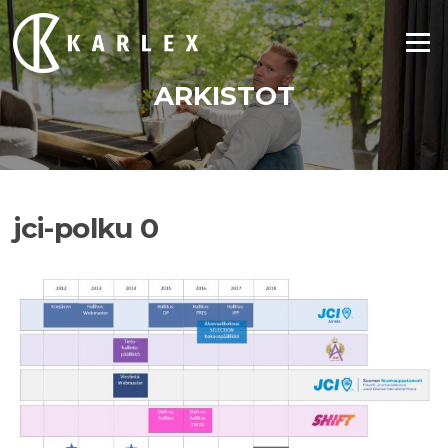
Siirry
suoraan
Valikko
sisältöön
ARKISTOT
jci-polku 0