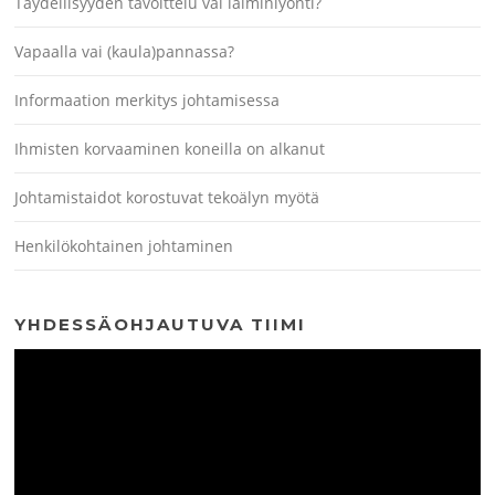
Täydellisyyden tavoittelu vai laiminlyönti?
Vapaalla vai (kaula)pannassa?
Informaation merkitys johtamisessa
Ihmisten korvaaminen koneilla on alkanut
Johtamistaidot korostuvat tekoälyn myötä
Henkilökohtainen johtaminen
YHDESSÄOHJAUTUVA TIIMI