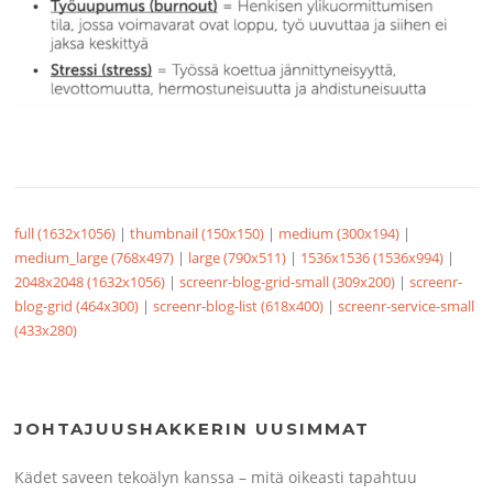
full (1632x1056)
|
thumbnail (150x150)
|
medium (300x194)
|
medium_large (768x497)
|
large (790x511)
|
1536x1536 (1536x994)
|
2048x2048 (1632x1056)
|
screenr-blog-grid-small (309x200)
|
screenr-
blog-grid (464x300)
|
screenr-blog-list (618x400)
|
screenr-service-small
(433x280)
JOHTAJUUSHAKKERIN UUSIMMAT
Kädet saveen tekoälyn kanssa – mitä oikeasti tapahtuu