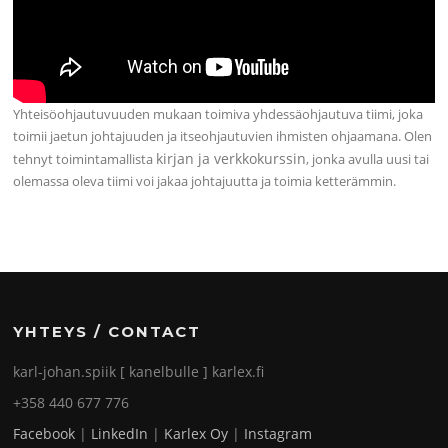
Yhteisöohjautuvuuden mukaan toimiva yhdessäohjautuva tiimi, joka
toimii jaetun johtajuuden ja itseohjautuvien ihmisten ohjaamana. Olen
kirjan ja verkkokurssin
tehnyt toimintamallista
, jonka avulla uusi tai
olemassa oleva tiimi voi jakaa johtajuutta ja toimia ketterämmin.
YHTEYS / CONTACT
karl-johan.spiik [ kanelbulle ] karlex.fi
+358 440 677 776
Facebook
|
LinkedIn
|
Karlex Oy
|
Instagram