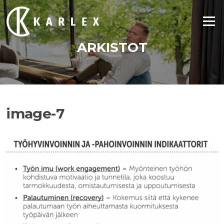
Siirry
suoraan
Valikko
sisältöön
ARKISTOT
image-7