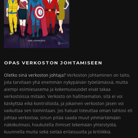
OPAS VERKOSTON JOHTAMISEEN
Oletko sinä verkoston johtaja?
Verkoston johtaminen on taito,
jota tarvitaan yhä enemmän nykypäivän työelämässä, mutta
aiempi esimiesasema ja kokemusvuodet eivät takaa
verkostoissa mitään. Verkosto on hallitsematon, sitä ei voi
käskyttää eikä kontrolloida, ja jokainen verkoston jäsen voi
vaikuttaa sen toimintaan. Jos haluat toteuttaa oman tahtosi eli
johtaa verkostoa, sinun pitää saada muut ymmärtämään
näkökulmasi, houkutella ihmiset tekemään yhteistyötä,
kuunnella muita sekä sietää erilaisuutta ja kritiikkiä.