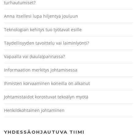
turhautumiset?
Anna itsellesi lupa hiljentyä jouluun
Teknologian kehitys tuo työtavat esille
Täydellisyyden tavoittelu vai laiminlyönti?
Vapaalla vai (kaula)pannassa?
Informaation merkitys johtamisessa
Ihmisten korvaaminen koneilla on alkanut
Johtamistaidot korostuvat tekoälyn myötä
Henkilökohtainen johtaminen
YHDESSÄOHJAUTUVA TIIMI