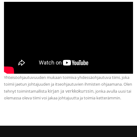
Yhteisöohjautuvuuden mukaan toimiva yhdessäohjautuva tiimi, joka
toimii jaetun johtajuuden ja itseohjautuvien ihmisten ohjaamana. Olen
kirjan ja verkkokurssin
tehnyt toimintamallista
, jonka avulla uusi tai
olemassa oleva tiimi voi jakaa johtajuutta ja toimia ketterämmin.