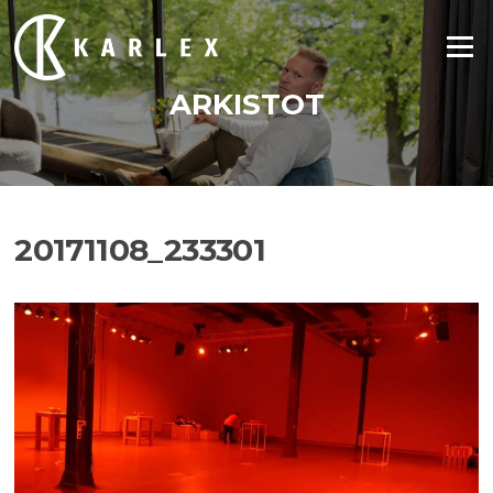
Siirry
suoraan
Valikko
sisältöön
ARKISTOT
20171108_233301