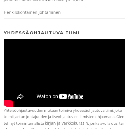
Henkilökohtainen johtaminen
YHDESSÄOHJAUTUVA TIIMI
Yhteisöohjautuvuuden mukaan toimiva yhdessäohjautuva tiimi, joka
toimii jaetun johtajuuden ja itseohjautuvien ihmisten ohjaamana. Olen
kirjan ja verkkokurssin
tehnyt toimintamallista
, jonka avulla uusi tai