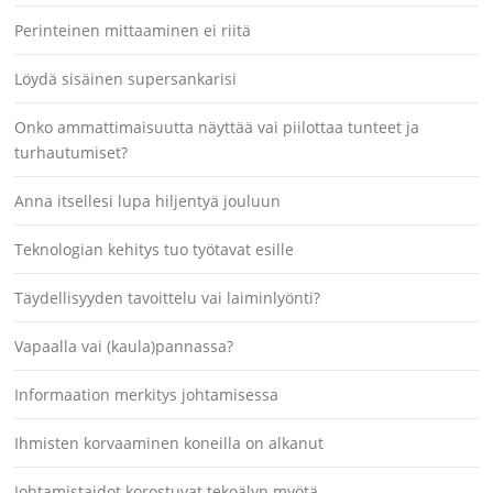
Perinteinen mittaaminen ei riitä
Löydä sisäinen supersankarisi
Onko ammattimaisuutta näyttää vai piilottaa tunteet ja
turhautumiset?
Anna itsellesi lupa hiljentyä jouluun
Teknologian kehitys tuo työtavat esille
Täydellisyyden tavoittelu vai laiminlyönti?
Vapaalla vai (kaula)pannassa?
Informaation merkitys johtamisessa
Ihmisten korvaaminen koneilla on alkanut
Johtamistaidot korostuvat tekoälyn myötä