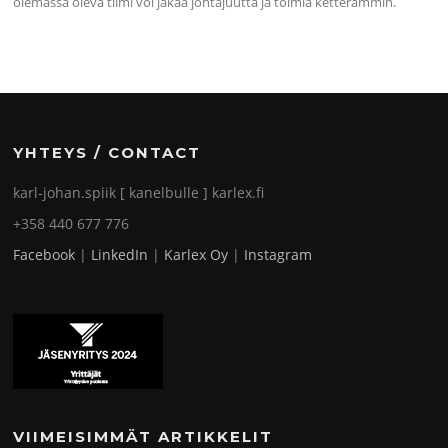
olemassa oleva tiimi voi jakaa johtajuutta ja toimia ketterämmin.
YHTEYS / CONTACT
karl-johan.spiik [ kanelbulle ] karlex.fi
+358 440 677 776
Facebook
|
LinkedIn
|
Karlex Oy
|
Instagram
VIIMEISIMMÄT ARTIKKELIT