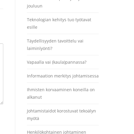
jouluun
Teknologian kehitys tuo työtavat
esille
Täydellisyyden tavoittelu vai
laiminlyönti?
Vapaalla vai (kaula)pannassa?
Informaation merkitys johtamisessa
Ihmisten korvaaminen koneilla on
alkanut
Johtamistaidot korostuvat tekoälyn
myötä
Henkilökohtainen johtaminen