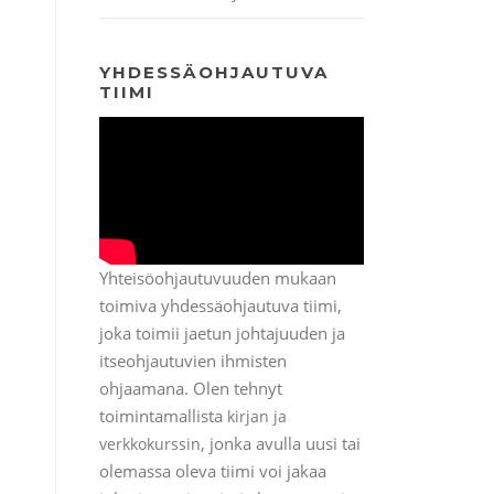
YHDESSÄOHJAUTUVA
TIIMI
Yhteisöohjautuvuuden mukaan
toimiva yhdessäohjautuva tiimi,
joka toimii jaetun johtajuuden ja
itseohjautuvien ihmisten
ohjaamana. Olen tehnyt
toimintamallista
kirjan ja
, jonka avulla uusi tai
verkkokurssin
olemassa oleva tiimi voi jakaa