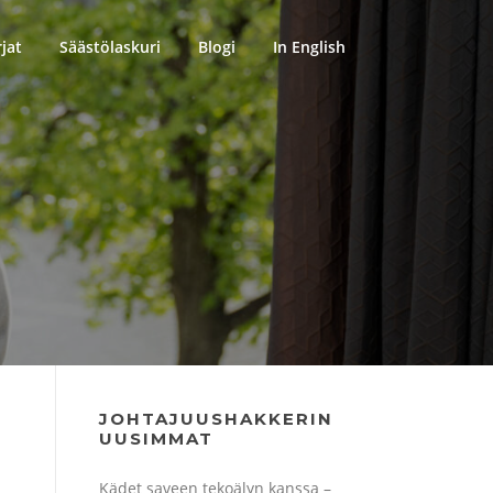
rjat
Säästölaskuri
Blogi
In English
JOHTAJUUSHAKKERIN
UUSIMMAT
Kädet saveen tekoälyn kanssa –