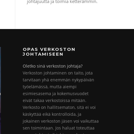
johtajuutta ja toimia ketterämmin.
OPAS VERKOSTON
JOHTAMISEEN
Oletko sinä verkoston johtaja?
Verkoston johtaminen on taito, jota
tarvitaan yhä enemmän nykypäivän
työelämässä, mutta aiempi
esimiesasema ja kokemusvuodet
eivät takaa verkostoissa mitään.
Verkosto on hallitsematon, sitä ei voi
käskyttää eikä kontrolloida, ja
jokainen verkoston jäsen voi vaikuttaa
sen toimintaan. Jos haluat toteuttaa