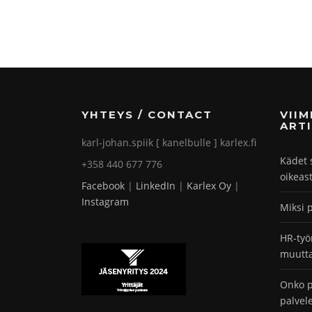
YHTEYS / CONTACT
VII
ARTI
karl-johan.spiik [ kanelbulle ] karlex.fi
Kädet 
+358 440 677 776
oikeas
Facebook
|
LinkedIn
|
Karlex Oy
|
Instagram
Miksi 
HR-työ
muutta
Onko p
palvel