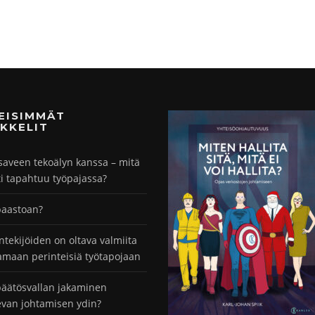
MEISIMMÄT
KKELIT
saveen tekoälyn kanssa – mitä
ti tapahtuu työpajassa?
paastoan?
ntekijöiden on oltava valmiita
maan perinteisiä työtapojaan
äätösvallan jakaminen
evan johtamisen ydin?