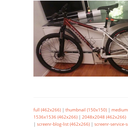
full (462x266)
|
thumbnail (150x150)
|
medium 
1536x1536 (462x266)
|
2048x2048 (462x266)
|
screenr-blog-list (462x266)
|
screenr-service-