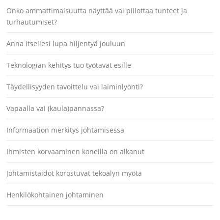
Onko ammattimaisuutta näyttää vai piilottaa tunteet ja
turhautumiset?
Anna itsellesi lupa hiljentyä jouluun
Teknologian kehitys tuo työtavat esille
Täydellisyyden tavoittelu vai laiminlyönti?
Vapaalla vai (kaula)pannassa?
Informaation merkitys johtamisessa
Ihmisten korvaaminen koneilla on alkanut
Johtamistaidot korostuvat tekoälyn myötä
Henkilökohtainen johtaminen