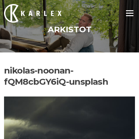
Siirry
suoraan
Valikko
sisältöön
ARKISTOT
nikolas-noonan-
fQM8cbGY6iQ-unsplash