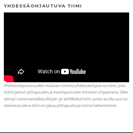
YHDESSÄOHJAUTUVA TIIMI
Yhteisöohjautuvuuden mukaan toimiva yhdessäohjautuva tiimi, joka
toimii jaetun johtajuuden ja itseohjautuvien ihmisten ohjaamana. Olen
kirjan ja verkkokurssin
tehnyt toimintamallista
, jonka avulla uusi tai
olemassa oleva tiimi voi jakaa johtajuutta ja toimia ketterämmin.