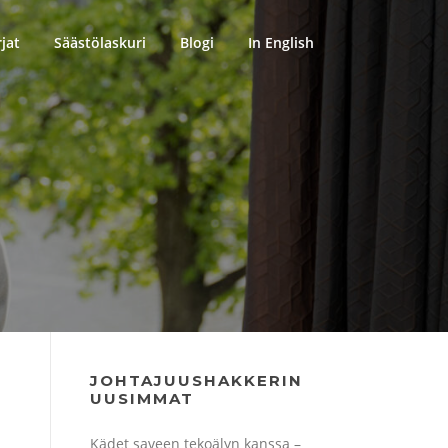
rjat
Säästölaskuri
Blogi
In English
JOHTAJUUSHAKKERIN
UUSIMMAT
Kädet saveen tekoälyn kanssa –