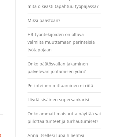
mitä oikeasti tapahtuu työpajassa?
Miksi paastoan?
HR-työntekijöiden on oltava
valmiita muuttamaan perinteisiä
työtapojaan
Onko päätösvallan jakaminen
palvelevan johtamisen ydin?
Perinteinen mittaaminen ei riitä
Löydä sisäinen supersankarisi
Onko ammattimaisuutta näyttää vai
piilottaa tunteet ja turhautumiset?
)
Anna itsellesi lupa hiljentyä