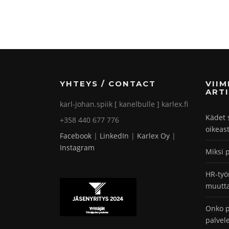
YHTEYS / CONTACT
VII
ARTI
karl-johan.spiik [ kanelbulle ] karlex.fi
Kädet 
+358 440 677 776
oikeas
Facebook
|
LinkedIn
|
Karlex Oy
|
Instagram
Miksi 
HR-työ
muutta
Onko p
palvel