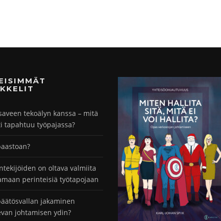
MEISIMMÄT
KKELIT
saveen tekoälyn kanssa – mitä
ti tapahtuu työpajassa?
paastoan?
ntekijöiden on oltava valmiita
maan perinteisiä työtapojaan
äätösvallan jakaminen
evan johtamisen ydin?