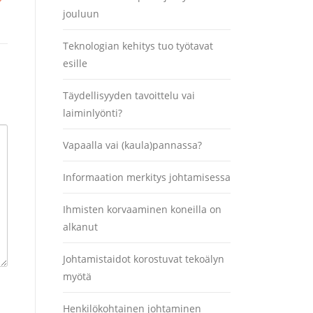
jouluun
Teknologian kehitys tuo työtavat
esille
Täydellisyyden tavoittelu vai
laiminlyönti?
Vapaalla vai (kaula)pannassa?
Informaation merkitys johtamisessa
Ihmisten korvaaminen koneilla on
alkanut
Johtamistaidot korostuvat tekoälyn
myötä
Henkilökohtainen johtaminen