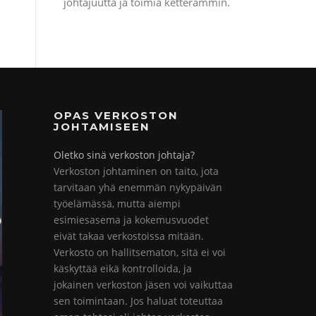
johtajuutta ja toimia ketterämmin.
OPAS VERKOSTON
JOHTAMISEEN
Oletko sinä verkoston johtaja?
Verkoston johtaminen on taito, jota
tarvitaan yhä enemmän nykypäivän
työelämässä, mutta aiempi
esimiesasema ja kokemusvuodet
eivät takaa verkostoissa mitään.
Verkosto on hallitsematon, sitä ei voi
käskyttää eikä kontrolloida, ja
jokainen verkoston jäsen voi vaikuttaa
sen toimintaan. Jos haluat toteuttaa