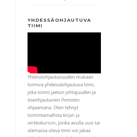
YHDESSÄOHJAUTUVA
TIIMI
Yhteisöohjautuvuuden mukaan
toimiva yhdessäohjautuva tiimi,
joka toimii jaetun johtajuuden ja
itseohjautuvien ihmisten
ohjaamana. Olen tehnyt
toimintamallista
kirjan ja
, jonka avulla uusi tai
verkkokurssin
olemassa oleva tiimi voi jakaa