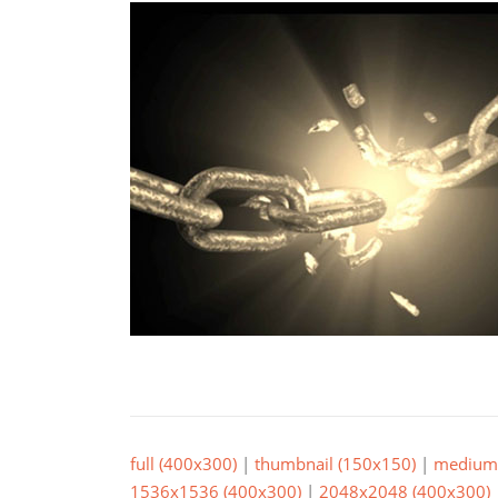
full (400x300)
|
thumbnail (150x150)
|
medium 
1536x1536 (400x300)
|
2048x2048 (400x300)