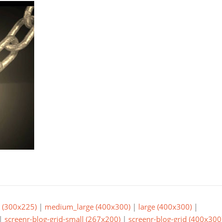
(300x225)
|
medium_large (400x300)
|
large (400x300)
|
|
screenr-blog-grid-small (267x200)
|
screenr-blog-grid (400x300