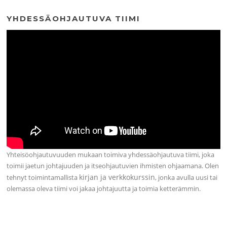
YHDESSÄOHJAUTUVA TIIMI
Yhteisöohjautuvuuden mukaan toimiva yhdessäohjautuva tiimi, joka
toimii jaetun johtajuuden ja itseohjautuvien ihmisten ohjaamana. Olen
kirjan ja verkkokurssin
tehnyt toimintamallista
, jonka avulla uusi tai
olemassa oleva tiimi voi jakaa johtajuutta ja toimia ketterämmin.