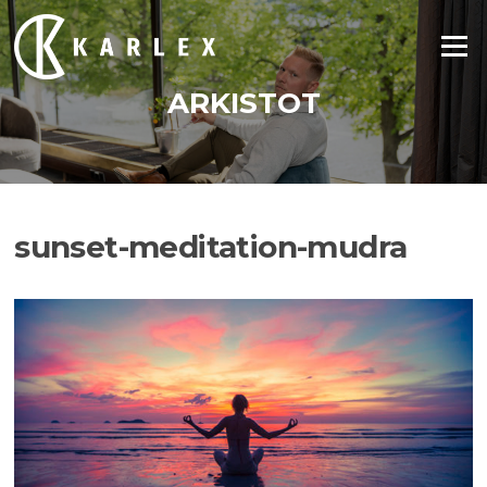
Siirry
suoraan
Valikko
sisältöön
ARKISTOT
sunset-meditation-mudra