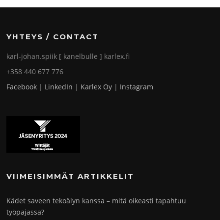
YHTEYS / CONTACT
karl-johan.spiik [ kanelbulle ] karlex.fi
+358 440 677 776
Facebook
|
LinkedIn
|
Karlex Oy
|
Instagram
VIIMEISIMMÄT ARTIKKELIT
Kädet saveen tekoälyn kanssa – mitä oikeasti tapahtuu
työpajassa?