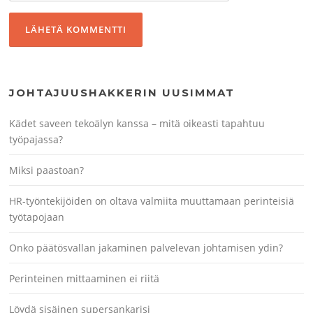
JOHTAJUUSHAKKERIN UUSIMMAT
Kädet saveen tekoälyn kanssa – mitä oikeasti tapahtuu
työpajassa?
Miksi paastoan?
HR-työntekijöiden on oltava valmiita muuttamaan perinteisiä
työtapojaan
Onko päätösvallan jakaminen palvelevan johtamisen ydin?
Perinteinen mittaaminen ei riitä
Löydä sisäinen supersankarisi