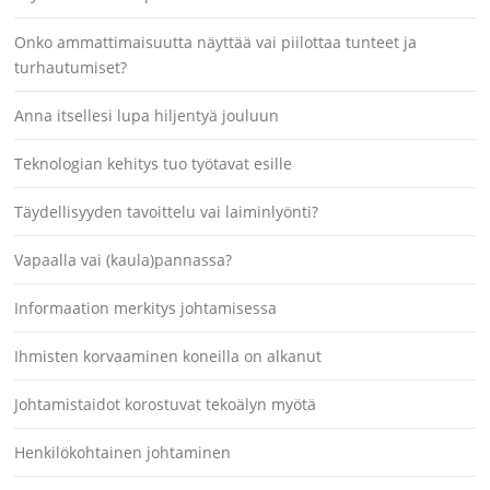
Onko ammattimaisuutta näyttää vai piilottaa tunteet ja
turhautumiset?
Anna itsellesi lupa hiljentyä jouluun
Teknologian kehitys tuo työtavat esille
Täydellisyyden tavoittelu vai laiminlyönti?
Vapaalla vai (kaula)pannassa?
Informaation merkitys johtamisessa
Ihmisten korvaaminen koneilla on alkanut
Johtamistaidot korostuvat tekoälyn myötä
Henkilökohtainen johtaminen