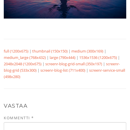
full (1200x675)
|
thumbnail (150x150)
|
medium (300x169)
|
medium_large (768x432)
|
large (790x444)
|
1536x1536 (1200x675)
|
2048x2048 (1200x675)
|
screenr-blog-grid-small (350x197)
|
screenr-
blog-grid (533x300)
|
screenr-blog-list (711x400)
|
screenr-service-small
(498x280)
VASTAA
KOMMENTTI
*