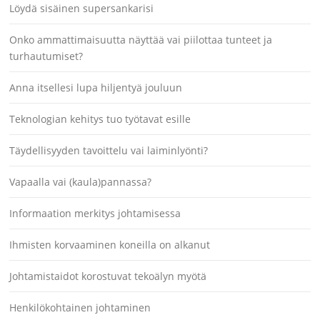
Löydä sisäinen supersankarisi
Onko ammattimaisuutta näyttää vai piilottaa tunteet ja
turhautumiset?
Anna itsellesi lupa hiljentyä jouluun
Teknologian kehitys tuo työtavat esille
Täydellisyyden tavoittelu vai laiminlyönti?
Vapaalla vai (kaula)pannassa?
Informaation merkitys johtamisessa
Ihmisten korvaaminen koneilla on alkanut
Johtamistaidot korostuvat tekoälyn myötä
Henkilökohtainen johtaminen