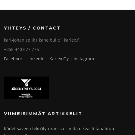
YHTEYS / CONTACT
karl-johan.spiik [ kanelbulle ] karlex.fi
+358 440 677 776
Facebook
|
LinkedIn
|
Karlex Oy
|
Instagram
VIIMEISIMMÄT ARTIKKELIT
Kädet saveen tekoälyn kanssa – mitä oikeasti tapahtuu