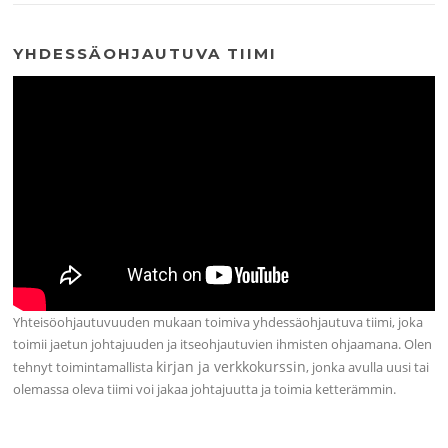
YHDESSÄOHJAUTUVA TIIMI
Yhteisöohjautuvuuden mukaan toimiva yhdessäohjautuva tiimi, joka
toimii jaetun johtajuuden ja itseohjautuvien ihmisten ohjaamana. Olen
kirjan ja verkkokurssin
tehnyt toimintamallista
, jonka avulla uusi tai
olemassa oleva tiimi voi jakaa johtajuutta ja toimia ketterämmin.