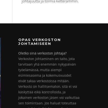
johtajuutta ja toimia ketterämmin.
OPAS VERKOSTON
JOHTAMISEEN
Oletko sinä verkoston johtaja?
Verkoston johtaminen on taito, jota
tarvitaan yhä enemmän nykypäivän
työelämässä, mutta aiempi
esimiesasema ja kokemusvuodet
eivät takaa verkostoissa mitään.
Verkosto on hallitsematon, sitä ei voi
käskyttää eikä kontrolloida, ja
jokainen verkoston jäsen voi vaikuttaa
sen toimintaan. Jos haluat toteuttaa