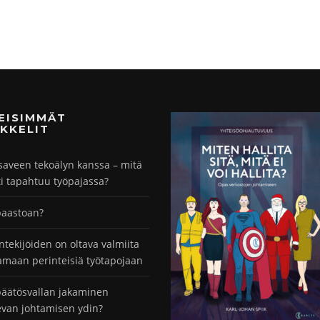
MEISIMMÄT
KKELIT
saveen tekoälyn kanssa – mitä
ti tapahtuu työpajassa?
paastoan?
ntekijöiden on oltava valmiita
maan perinteisiä työtapojaan
äätösvallan jakaminen
evan johtamisen ydin?