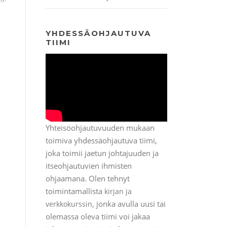
YHDESSÄOHJAUTUVA
TIIMI
Yhteisöohjautuvuuden mukaan
toimiva yhdessäohjautuva tiimi,
joka toimii jaetun johtajuuden ja
itseohjautuvien ihmisten
ohjaamana. Olen tehnyt
toimintamallista
kirjan ja
, jonka avulla uusi tai
verkkokurssin
olemassa oleva tiimi voi jakaa