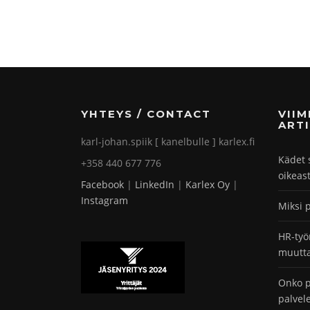
YHTEYS / CONTACT
VII
ARTI
karl-johan.spiik [ kanelbulle ] karlex.fi
Kädet 
+358 440 677 776
oikeas
Facebook
|
LinkedIn
|
Karlex Oy
|
Instagram
Miksi 
HR-työ
muutta
Onko p
palvel