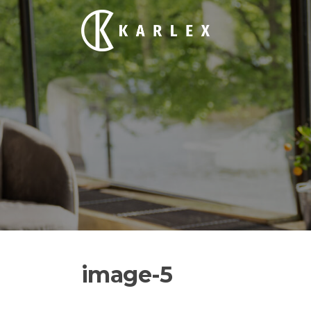
Siirry
suoraan
sisältöön
image-5