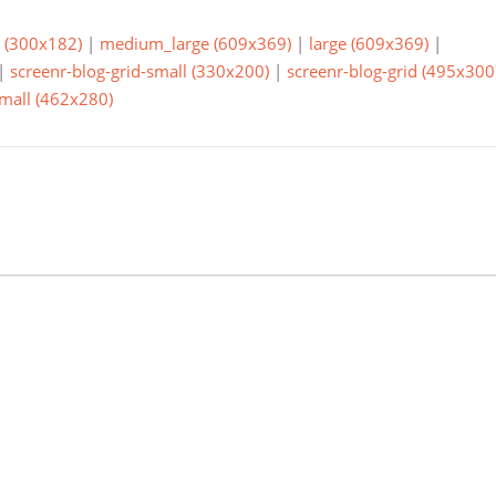
(300x182)
|
medium_large (609x369)
|
large (609x369)
|
|
screenr-blog-grid-small (330x200)
|
screenr-blog-grid (495x300
small (462x280)