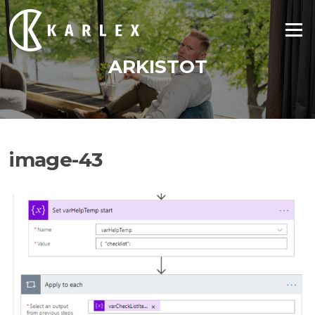
Siirry
suoraan
Valikko
sisältöön
ARKISTOT
image-43