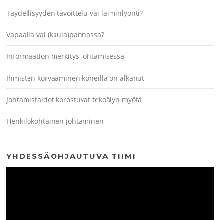
Täydellisyyden tavoittelu vai laiminlyönti?
Vapaalla vai (kaula)pannassa?
Informaation merkitys johtamisessa
Ihmisten korvaaminen koneilla on alkanut
Johtamistaidot korostuvat tekoälyn myötä
Henkilökohtainen johtaminen
YHDESSÄOHJAUTUVA TIIMI