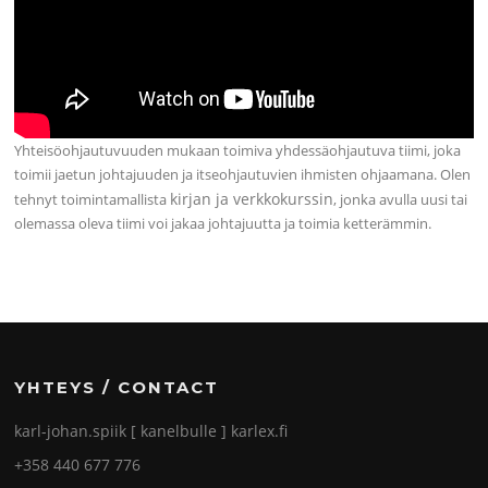
Yhteisöohjautuvuuden mukaan toimiva yhdessäohjautuva tiimi, joka
toimii jaetun johtajuuden ja itseohjautuvien ihmisten ohjaamana. Olen
kirjan ja verkkokurssin
tehnyt toimintamallista
, jonka avulla uusi tai
olemassa oleva tiimi voi jakaa johtajuutta ja toimia ketterämmin.
YHTEYS / CONTACT
karl-johan.spiik [ kanelbulle ] karlex.fi
+358 440 677 776