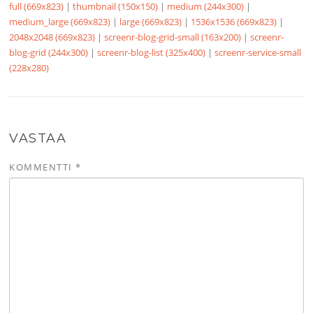
full (669x823)
|
thumbnail (150x150)
|
medium (244x300)
|
medium_large (669x823)
|
large (669x823)
|
1536x1536 (669x823)
|
2048x2048 (669x823)
|
screenr-blog-grid-small (163x200)
|
screenr-
blog-grid (244x300)
|
screenr-blog-list (325x400)
|
screenr-service-small
(228x280)
VASTAA
KOMMENTTI
*