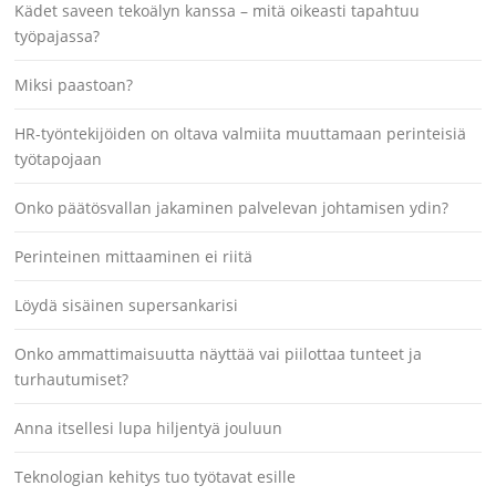
Kädet saveen tekoälyn kanssa – mitä oikeasti tapahtuu
työpajassa?
Miksi paastoan?
HR-työntekijöiden on oltava valmiita muuttamaan perinteisiä
työtapojaan
Onko päätösvallan jakaminen palvelevan johtamisen ydin?
Perinteinen mittaaminen ei riitä
Löydä sisäinen supersankarisi
Onko ammattimaisuutta näyttää vai piilottaa tunteet ja
turhautumiset?
Anna itsellesi lupa hiljentyä jouluun
Teknologian kehitys tuo työtavat esille