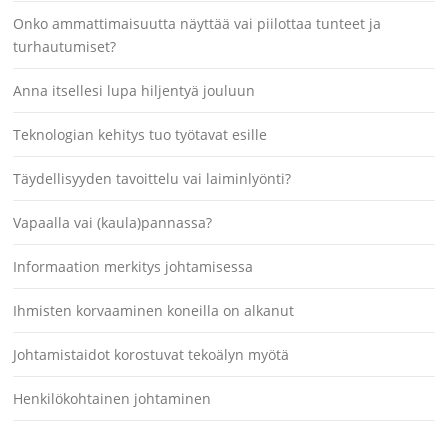
Onko ammattimaisuutta näyttää vai piilottaa tunteet ja
turhautumiset?
Anna itsellesi lupa hiljentyä jouluun
Teknologian kehitys tuo työtavat esille
Täydellisyyden tavoittelu vai laiminlyönti?
Vapaalla vai (kaula)pannassa?
Informaation merkitys johtamisessa
Ihmisten korvaaminen koneilla on alkanut
Johtamistaidot korostuvat tekoälyn myötä
Henkilökohtainen johtaminen