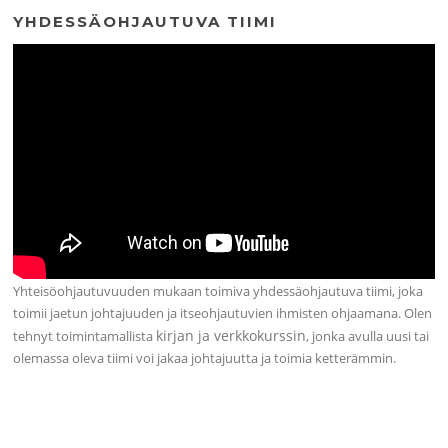
YHDESSÄOHJAUTUVA TIIMI
Yhteisöohjautuvuuden mukaan toimiva yhdessäohjautuva tiimi, joka
toimii jaetun johtajuuden ja itseohjautuvien ihmisten ohjaamana. Olen
kirjan ja verkkokurssin
tehnyt toimintamallista
, jonka avulla uusi tai
olemassa oleva tiimi voi jakaa johtajuutta ja toimia ketterämmin.