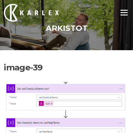
Siirry
suoraan
Valikko
sisältöön
ARKISTOT
image-39