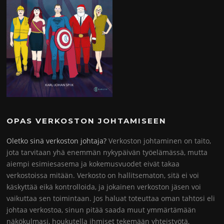
OPAS VERKOSTON JOHTAMISEEN
Oletko sinä verkoston johtaja?
Verkoston johtaminen on taito,
jota tarvitaan yhä enemmän nykypäivän työelämässä, mutta
aiempi esimiesasema ja kokemusvuodet eivät takaa
verkostoissa mitään. Verkosto on hallitsematon, sitä ei voi
käskyttää eikä kontrolloida, ja jokainen verkoston jäsen voi
vaikuttaa sen toimintaan. Jos haluat toteuttaa oman tahtosi eli
johtaa verkostoa, sinun pitää saada muut ymmärtämään
näkökulmasi, houkutella ihmiset tekemään yhteistyötä,