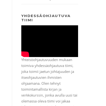
YHDESSÄOHJAUTUVA
TIIMI
Yhteisöohjautuvuuden mukaan
toimiva yhdessäohjautuva tiimi,
joka toimii jaetun johtajuuden ja
itseohjautuvien ihmisten
ohjaamana. Olen tehnyt
toimintamallista
kirjan ja
, jonka avulla uusi tai
verkkokurssin
olemassa oleva tiimi voi jakaa