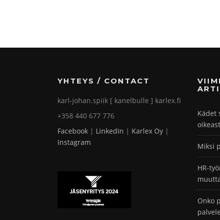
YHTEYS / CONTACT
VII
ARTI
karl-johan.spiik [ kanelbulle ] karlex.fi
Kädet 
+358 440 677 776
oikeas
Facebook
|
LinkedIn
|
Karlex Oy
|
Instagram
Miksi 
HR-työ
muutta
Onko p
palvel