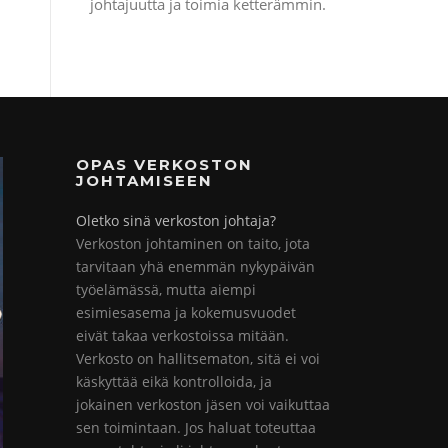
johtajuutta ja toimia ketterämmin.
OPAS VERKOSTON
JOHTAMISEEN
Oletko sinä verkoston johtaja?
Verkoston johtaminen on taito, jota
tarvitaan yhä enemmän nykypäivän
työelämässä, mutta aiempi
esimiesasema ja kokemusvuodet
eivät takaa verkostoissa mitään.
Verkosto on hallitsematon, sitä ei voi
käskyttää eikä kontrolloida, ja
jokainen verkoston jäsen voi vaikuttaa
sen toimintaan. Jos haluat toteuttaa