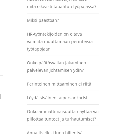
mitä oikeasti tapahtuu työpajassa?
Miksi paastoan?
HR-työntekijöiden on oltava
valmiita muuttamaan perinteisiä
työtapojaan
Onko päätösvallan jakaminen
palvelevan johtamisen ydin?
Perinteinen mittaaminen ei riitä
|
Löydä sisäinen supersankarisi
Onko ammattimaisuutta näyttää vai
piilottaa tunteet ja turhautumiset?
Anna itsellesi lupa hiljentyä