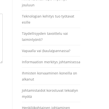
jouluun
Teknologian kehitys tuo työtavat
esille
Täydellisyyden tavoittelu vai
laiminlyönti?
Vapaalla vai (kaula)pannassa?
Informaation merkitys johtamisessa
Ihmisten korvaaminen koneilla on
alkanut
Johtamistaidot korostuvat tekoälyn
myötä
Henkilökohtainen johtaminen