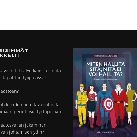
MEISIMMÄT
KKELIT
saveen tekoälyn kanssa – mitä
ti tapahtuu työpajassa?
paastoan?
ntekijöiden on oltava valmiita
maan perinteisiä työtapojaan
äätösvallan jakaminen
evan johtamisen ydin?