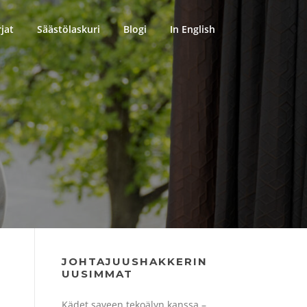
rjat
Säästölaskuri
Blogi
In English
JOHTAJUUSHAKKERIN
UUSIMMAT
Kädet saveen tekoälyn kanssa –