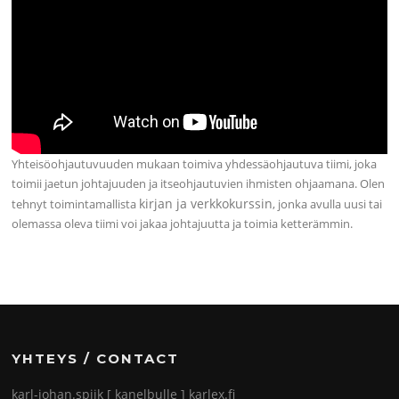
Yhteisöohjautuvuuden mukaan toimiva yhdessäohjautuva tiimi, joka
toimii jaetun johtajuuden ja itseohjautuvien ihmisten ohjaamana. Olen
kirjan ja verkkokurssin
tehnyt toimintamallista
, jonka avulla uusi tai
olemassa oleva tiimi voi jakaa johtajuutta ja toimia ketterämmin.
YHTEYS / CONTACT
karl-johan.spiik [ kanelbulle ] karlex.fi