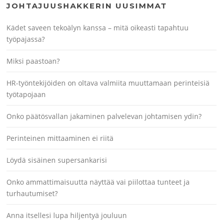
JOHTAJUUSHAKKERIN UUSIMMAT
Kädet saveen tekoälyn kanssa – mitä oikeasti tapahtuu
työpajassa?
Miksi paastoan?
HR-työntekijöiden on oltava valmiita muuttamaan perinteisiä
työtapojaan
Onko päätösvallan jakaminen palvelevan johtamisen ydin?
Perinteinen mittaaminen ei riitä
Löydä sisäinen supersankarisi
Onko ammattimaisuutta näyttää vai piilottaa tunteet ja
turhautumiset?
Anna itsellesi lupa hiljentyä jouluun