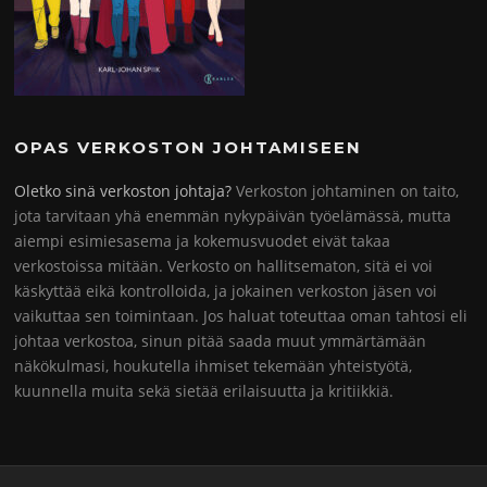
OPAS VERKOSTON JOHTAMISEEN
Oletko sinä verkoston johtaja?
Verkoston johtaminen on taito,
jota tarvitaan yhä enemmän nykypäivän työelämässä, mutta
aiempi esimiesasema ja kokemusvuodet eivät takaa
verkostoissa mitään. Verkosto on hallitsematon, sitä ei voi
käskyttää eikä kontrolloida, ja jokainen verkoston jäsen voi
vaikuttaa sen toimintaan. Jos haluat toteuttaa oman tahtosi eli
johtaa verkostoa, sinun pitää saada muut ymmärtämään
näkökulmasi, houkutella ihmiset tekemään yhteistyötä,
kuunnella muita sekä sietää erilaisuutta ja kritiikkiä.