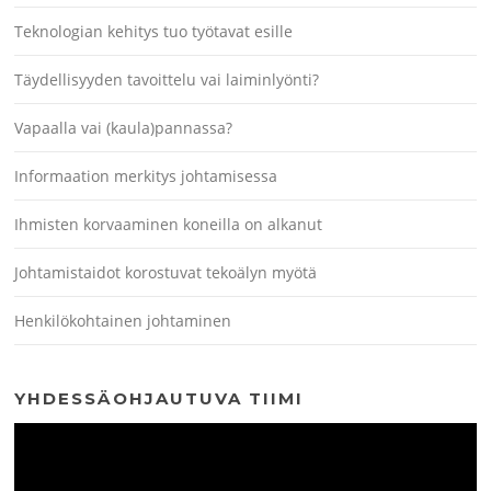
Teknologian kehitys tuo työtavat esille
Täydellisyyden tavoittelu vai laiminlyönti?
Vapaalla vai (kaula)pannassa?
Informaation merkitys johtamisessa
Ihmisten korvaaminen koneilla on alkanut
Johtamistaidot korostuvat tekoälyn myötä
Henkilökohtainen johtaminen
YHDESSÄOHJAUTUVA TIIMI