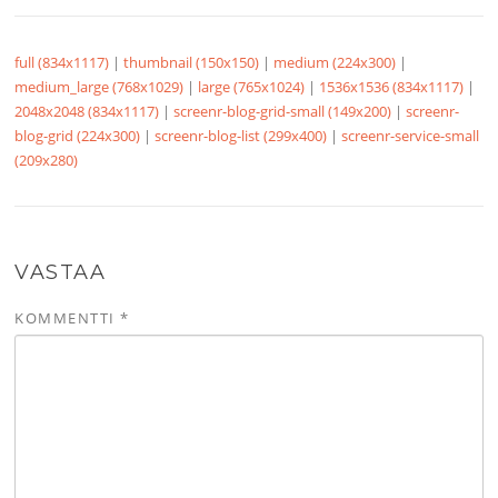
full (834x1117)
|
thumbnail (150x150)
|
medium (224x300)
|
medium_large (768x1029)
|
large (765x1024)
|
1536x1536 (834x1117)
|
2048x2048 (834x1117)
|
screenr-blog-grid-small (149x200)
|
screenr-
blog-grid (224x300)
|
screenr-blog-list (299x400)
|
screenr-service-small
(209x280)
VASTAA
KOMMENTTI
*