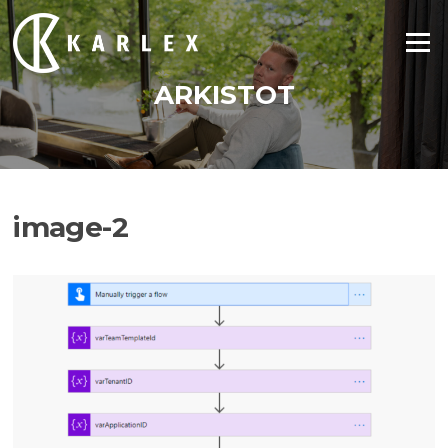
Siirry
suoraan
Valikko
sisältöön
ARKISTOT
image-2